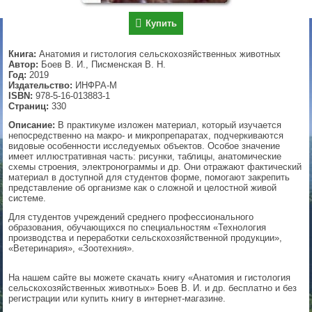
▼
Купить
Книга:
Анатомия и гистология сельскохозяйственных животных
Автор:
Боев В. И., Писменская В. Н.
Год:
2019
▼
Издательство:
ИНФРА-М
ISBN:
978-5-16-013883-1
Страниц:
330
Описание:
В практикуме изложен материал, который изучается
▼
непосредственно на макро- и микропрепаратах, подчеркиваются
видовые особенности исследуемых объектов. Особое значение
имеет иллюстративная часть: рисунки, таблицы, анатомические
схемы строения, электронограммы и др. Они отражают фактический
материал в доступной для студентов форме, помогают закрепить
▼
представление об организме как о сложной и целостной живой
системе.
Для студентов учреждений среднего профессионального
образования, обучающихся по специальностям «Технология
производства и переработки сельскохозяйственной продукции»,
«Ветеринария», «Зоотехния».
На нашем сайте вы можете скачать книгу «Анатомия и гистология
сельскохозяйственных животных» Боев В. И. и др. бесплатно и без
регистрации или купить книгу в интернет-магазине.