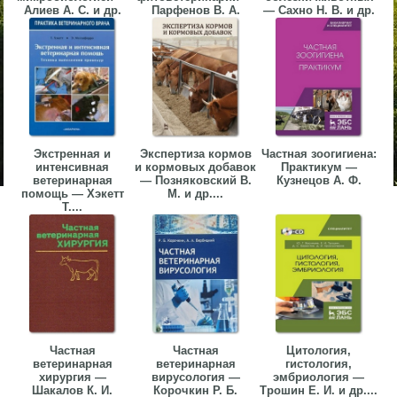
Алиев А. С. и др.
Парфенов В. А.
— Сахно Н. В. и др.
Экстренная и
Экспертиза кормов
Частная зоогигиена:
интенсивная
и кормовых добавок
Практикум —
ветеринарная
— Позняковский В.
Кузнецов А. Ф.
помощь — Хэкетт
М. и др....
Т....
Частная
Частная
Цитология,
ветеринарная
ветеринарная
гистология,
хирургия —
вирусология —
эмбриология —
Шакалов К. И.
Корочкин Р. Б.
Трошин Е. И. и др....