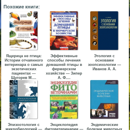
▼
Похожие книги:
▼
▼
Ящерица не птица:
Эффективные
Этология с
Истории отчаянного
способы лечения
основами
ветеринара о самых
домашней птицы в
зоопсихологии —
экзотических
фермерском
Иванов А. А.
пациентах —
хозяйстве — Зипер
Щугорев М....
А. Ф....
▼
Эпизоотология с
Энциклопедия
Эндемические
микробиологией —
фитоветеринарии —
болезни животных