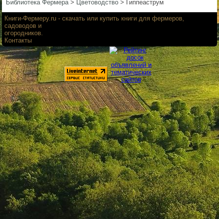
Библиотека Фермера
>
Цветоводство
>
Гиппеаструм
▼
Книги-Фермеру.ru
- скачать или купить книги для фермеров,
садоводов и
огородников.
Контакты
▼
▼
▼