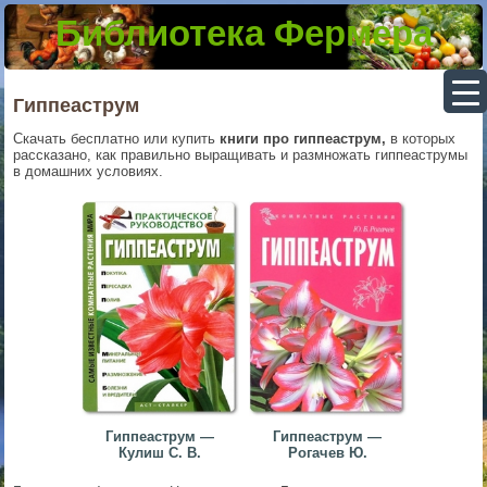
Библиотека Фермера
▼
Гиппеаструм
Скачать бесплатно или купить
книги про гиппеаструм,
в которых
рассказано, как правильно выращивать и размножать гиппеаструмы
▼
в домашних условиях.
▼
▼
Гиппеаструм —
Гиппеаструм —
Кулиш С. В.
Рогачев Ю.