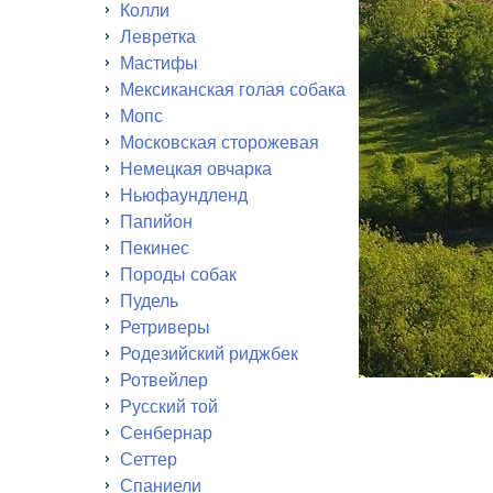
Колли
Левретка
Мастифы
Мексиканская голая собака
Мопс
Московская сторожевая
Немецкая овчарка
Ньюфаундленд
Папийон
Пекинес
Породы собак
Пудель
Ретриверы
Родезийский риджбек
Ротвейлер
Русский той
Сенбернар
Сеттер
Спаниели