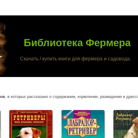
Библиотека Фермера
Скачать / купить книги для фермера и садовода.
ров
, в которых рассказано о содержании, кормлении, разведении и дресс