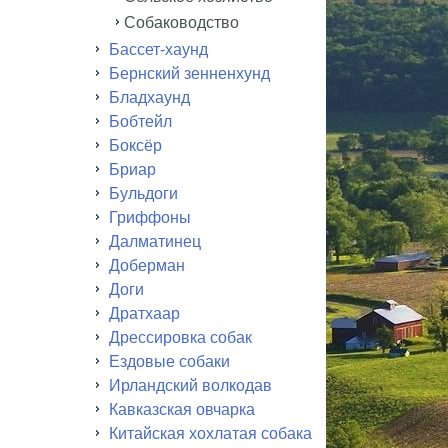
Собаководство
Бассет-хаунд
Бернский зенненхунд
Бладхаунд
Бобтейл
Боксёр
Бриар
Бульдоги
Гриффоны
Далматинец
Доберман
Доги
Дратхаар
Дрессировка собак
Ездовые собаки
Ирландский волкодав
Кавказская овчарка
Китайская хохлатая собака