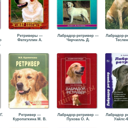
Ретриверы —
Лабрадор-ретривер —
Лабрадор-р
р
Фаткуллин А.
Черчилль Д.
Теслен
.
Г.
Ретривер —
Лабрадор-ретривер —
Лабрадор р
Куропаткина М. В.
Пухова О. А.
Уайлс-