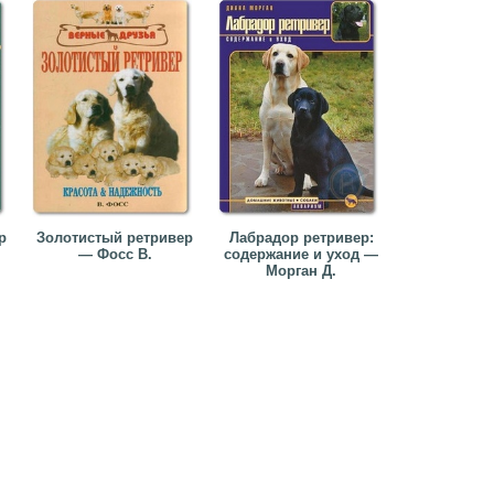
р
Золотистый ретривер
Лабрадор ретривер:
— Фосс В.
содержание и уход —
Морган Д.