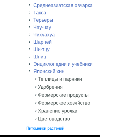
Среднеазиатская овчарка
Такса
Терьеры
Чау-чау
Чихуахуа
Шарпей
Ши-тцу
Шпиц
Энциклопедии и учебники
Японский хин
Теплицы и парники
Удобрения
Фермерские продукты
Фермерское хозяйство
Хранение урожая
Цветоводство
Питомники растений