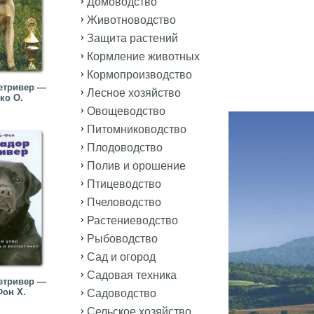
Домоводство
Животноводство
Защита растений
Кормление животных
Кормопроизводство
етривер —
Лесное хозяйство
ко О.
Овощеводство
Питомниководство
Плодоводство
Полив и орошение
Птицеводство
Пчеловодство
Растениеводство
Рыбоводство
Сад и огород
Садовая техника
етривер —
Фон Х.
Садоводство
Сельское хозяйство