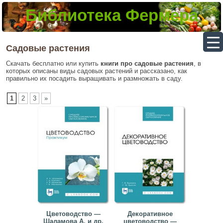
Библиотека Фермера
▼
Садовые растения
Скачать бесплатно или купить
книги про садовые растения
, в
которых описаны виды садовых растений и рассказано, как
▼
правильно их посадить выращивать и размножать в саду.
▼
1
2
3
»
▼
Цветоводство —
Декоративное
Шаламова А. и др.
цветоводство —