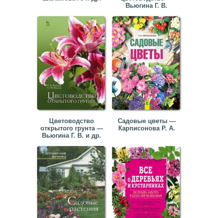
Вьюгина Г. В.
▼
▼
▼
Цветоводство
Садовые цветы —
открытого грунта —
Карписонова Р. А.
▼
Вьюгина Г. В. и др.