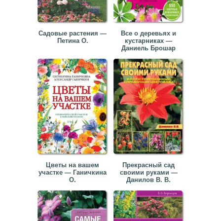
▼
▼
Садовые растения —
Все о деревьях и
Петина О.
кустарниках —
Даниель Брошар
▼
▼
Цветы на вашем
Прекрасный сад
участке — Ганичкина
своими руками —
О.
Данилов В. В.