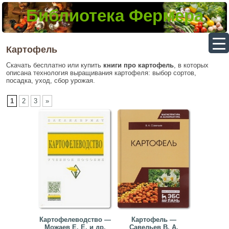
Библиотека Фермера
▼
Картофель
Скачать бесплатно или купить
книги про картофель
, в которых
описана технология выращивания картофеля: выбор сортов,
▼
посадка, уход, сбор урожая.
▼
1
2
3
»
▼
Картофелеводство —
Картофель —
Можаев Е. Е. и др.
Савельев В. А.