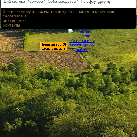
Библиотека Фермера
>
Собаководство
>
Ньюфаундленд
▼
Книги-Фермеру.ru
- скачать или купить книги для фермеров,
садоводов и
огородников.
Контакты
▼
▼
▼