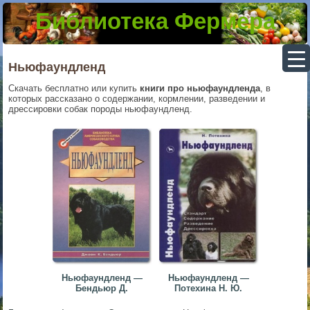
Библиотека Фермера
▼
Ньюфаундленд
Скачать бесплатно или купить
книги про ньюфаундленда
, в
которых рассказано о содержании, кормлении, разведении и
▼
дрессировки собак породы ньюфаундленд.
▼
▼
Ньюфаундленд —
Ньюфаундленд —
Бендьюр Д.
Потехина Н. Ю.