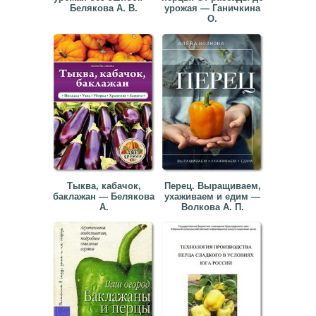
Белякова А. В.
урожая — Ганичкина
О.
▼
▼
▼
Тыква, кабачок,
Перец. Выращиваем,
▼
баклажан — Белякова
ухаживаем и едим —
А.
Волкова А. П.