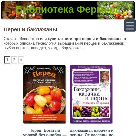
Библиотека Фермера
▼
Перец и баклажаны
Скачать бесплатно или купить
книги про перцы и баклажаны
, в
которых описана технология выращивания перцев и баклажанов:
▼
выбор сортов, посадка, уход, сбор урожая.
▼
1
2
»
▼
Перец: Богатый
Баклажаны, кабачки и
урожай без ошибок —
перцы: От рассады до