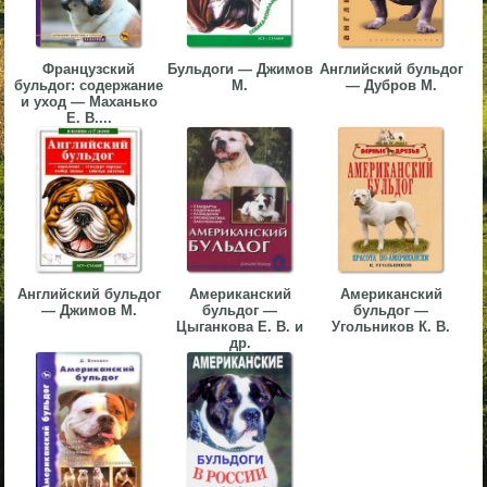
▼
▼
Французский
Бульдоги — Джимов
Английский бульдог
бульдог: содержание
М.
— Дубров М.
и уход — Маханько
Е. В....
▼
Английский бульдог
Американский
Американский
— Джимов М.
бульдог —
бульдог —
▼
Цыганкова Е. В. и
Угольников К. В.
др.