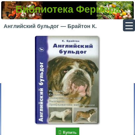
Библиотека Фермера
▼
Английский бульдог — Брайтон К.
▼
▼
▼
Купить