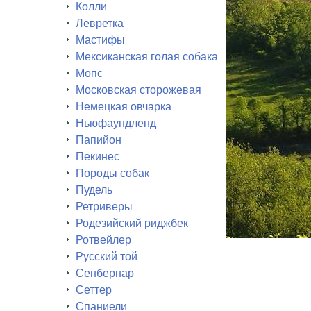
Колли
Левретка
Мастифы
Мексиканская голая собака
Мопс
Московская сторожевая
Немецкая овчарка
Ньюфаундленд
Папийон
Пекинес
Породы собак
Пудель
Ретриверы
Родезийский риджбек
Ротвейлер
Русский той
Сенбернар
Сеттер
Спаниели