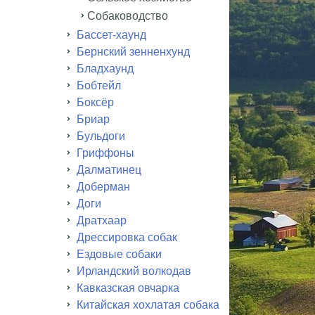
Собаководство
Бассет-хаунд
Бернский зенненхунд
Бладхаунд
Бобтейл
Боксёр
Бриар
Бульдоги
Гриффоны
Далматинец
Доберман
Доги
Дратхаар
Дрессировка собак
Ездовые собаки
Ирландский волкодав
Кавказская овчарка
Китайская хохлатая собака