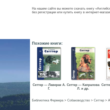
На нашем сайте вы можете скачать книгу «Английски
без регистрации или купить книгу в интернет-магази
Похожие книги:
Сеттер — Лаверак А.
Сеттер — Капралова
Сетте
Г.
Л. и др.
Библиотека Фермера
>
Собаководство
>
Сеттер
>
А