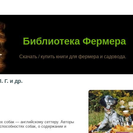
Библиотека Фермера
Скачать / купить книги для фермера и садовода.
 Г. и др.
х собак — английскому сеттеру. Авторы
способностях собак, о содержании и