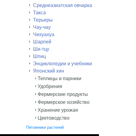
Среднеазиатская овчарка
Такса
Терьеры
Чау-чау
Чихуахуа
Шарпей
Ши-тцу
Шпиц
Энциклопедии и учебники
Японский хин
Теплицы и парники
Удобрения
Фермерские продукты
Фермерское хозяйство
Хранение урожая
Цветоводство
Питомники растений