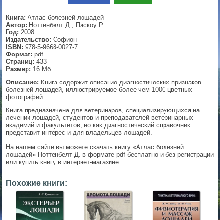
▼
Книга:
Атлас болезней лошадей
Автор:
Ноттенбелт Д., Паскоу Р.
Год:
2008
Издательство:
Софион
ISBN:
978-5-9668-0027-7
▼
Формат:
pdf
Страниц:
433
Размер:
16 Мб
Описание:
Книга содержит описание диагностических признаков
болезней лошадей, иллюстрируемое более чем 1000 цветных
▼
фотографий.
Книга предназначена для ветеринаров, специализирующихся на
лечении лошадей, студентов и преподавателей ветеринарных
академий и факультетов, но как диагностический справочник
▼
представит интерес и для владельцев лошадей.
На нашем сайте вы можете скачать книгу «Атлас болезней
лошадей» Ноттенбелт Д. в формате pdf бесплатно и без регистрации
или купить книгу в интернет-магазине.
Похожие книги: