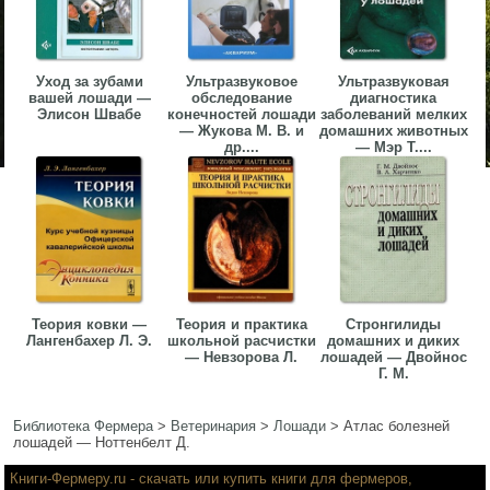
Уход за зубами
Ультразвуковое
Ультразвуковая
вашей лошади —
обследование
диагностика
Элисон Швабе
конечностей лошади
заболеваний мелких
— Жукова М. В. и
домашних животных
др....
— Мэр Т....
Теория ковки —
Теория и практика
Стронгилиды
Лангенбахер Л. Э.
школьной расчистки
домашних и диких
— Невзорова Л.
лошадей — Двойнос
Г. М.
Библиотека Фермера
>
Ветеринария
>
Лошади
>
Атлас болезней
лошадей — Ноттенбелт Д.
Книги-Фермеру.ru
- скачать или купить книги для фермеров,