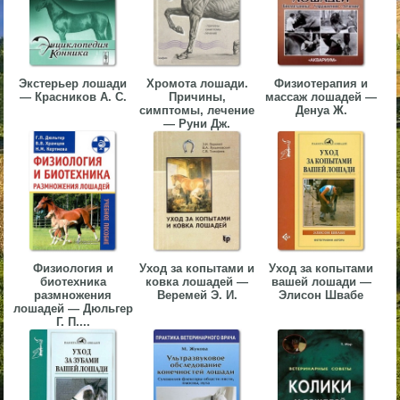
▼
▼
Экстерьер лошади
Хромота лошади.
Физиотерапия и
— Красников А. С.
Причины,
массаж лошадей —
симптомы, лечение
Денуа Ж.
— Руни Дж.
▼
▼
Физиология и
Уход за копытами и
Уход за копытами
биотехника
ковка лошадей —
вашей лошади —
размножения
Веремей Э. И.
Элисон Швабе
лошадей — Дюльгер
Г. П....