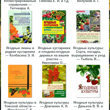
Иллюстрированный
Глебова Е. И. и т.д.
Волузнев А. Г.
справочник —
▼
Титчмарш А.
▼
▼
Ягодные лианы и
Ягодные кустарники
Ягодные культуры:
редкие кустарники
и плодово-ягодные
Сорта, посадка,
— Колбасина Э. И.
деревья на вашем
выращивание и уход
участке —
— Тыбель В....
Николаева О....
▼
Ягодные культуры в
Ягодные культуры
Ягодные культуры
Томской области —
— Довганюк А. И.
— Даньков В. В. и
Михайлова Г. Д.
др.