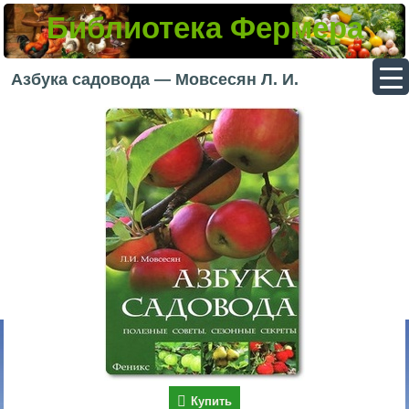
Библиотека Фермера
▼
Азбука садовода — Мовсесян Л. И.
▼
▼
▼
Купить