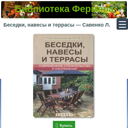
Библиотека Фермера
▼
Беседки, навесы и террасы — Савенко Л.
▼
▼
▼
Купить