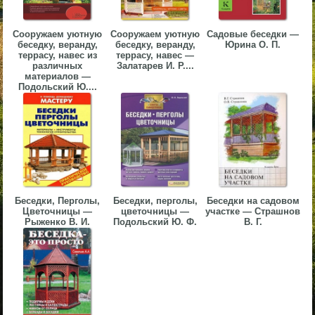
▼
Сооружаем уютную
Сооружаем уютную
Садовые беседки —
▼
беседку, веранду,
беседку, веранду,
Юрина О. П.
террасу, навес из
террасу, навес —
различных
Залатарев И. Р....
материалов —
Подольский Ю....
▼
Беседки, Перголы,
Беседки, перголы,
Беседки на садовом
▼
Цветочницы —
цветочницы —
участке — Страшнов
Рыженко В. И.
Подольский Ю. Ф.
В. Г.