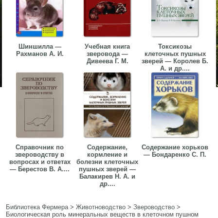
Шиншилла —
Учебная книга
Токсикозы
Рахманов А. И.
зверовода —
клеточных пушных
Дивеева Г. М.
зверей — Королев Б.
А. и др....
Справочник по
Содержание,
Содержание хорьков
звероводству в
кормление и
— Бондаренко С. П.
вопросах и ответах
болезни клеточных
— Берестов В. А....
пушных зверей —
Балакирев Н. А. и
др....
Библиотека Фермера
>
Животноводство
>
Звероводство
>
Биологическая роль минеральных веществ в клеточном пушном