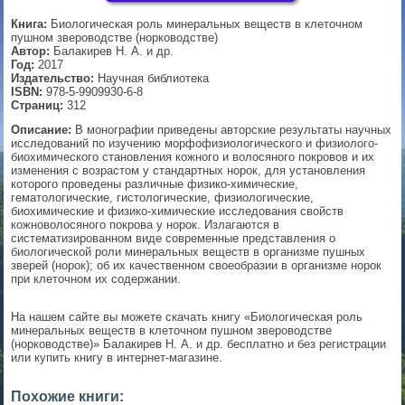
Книга:
Биологическая роль минеральных веществ в клеточном
▼
пушном звероводстве (норководстве)
Автор:
Балакирев Н. А. и др.
Год:
2017
Издательство:
Научная библиотека
ISBN:
978-5-9909930-6-8
▼
Страниц:
312
Описание:
В монографии приведены авторские результаты научных
исследований по изучению морфофизиологического и физиолого-
биохимического становления кожного и волосяного покровов и их
▼
изменения с возрастом у стандартных норок, для установления
которого проведены различные физико-химические,
гематологические, гистологические, физиологические,
биохимические и физико-химические исследования свойств
кожноволосяного покрова у норок. Излагаются в
систематизированном виде современные представления о
▼
биологической роли минеральных веществ в организме пушных
зверей (норок); об их качественном своеобразии в организме норок
при клеточном их содержании.
На нашем сайте вы можете скачать книгу «Биологическая роль
минеральных веществ в клеточном пушном звероводстве
(норководстве)» Балакирев Н. А. и др. бесплатно и без регистрации
или купить книгу в интернет-магазине.
Похожие книги: