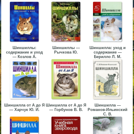
▼
▼
Шиншиллы:
Шиншиллы —
Шиншилла: уход и
содержание и уход
Рычкова Ю.
содержание —
▼
— Козлов А.
Берилло Л. М.
▼
Шиншилла от А до Я
Шиншилла от А до Я
Шиншилла —
— Харчук Ю. И.
— Горбунов В. В.
Романов-Ильинский
С. В.