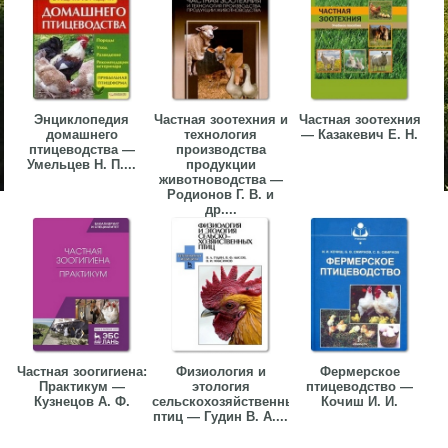
Энциклопедия
Частная зоотехния и
Частная зоотехния
домашнего
технология
— Казакевич Е. Н.
птицеводства —
производства
Умельцев Н. П....
продукции
животноводства —
Родионов Г. В. и
др....
Частная зоогигиена:
Физиология и
Фермерское
Практикум —
этология
птицеводство —
Кузнецов А. Ф.
сельскохозяйственных
Кочиш И. И.
птиц — Гудин В. А....