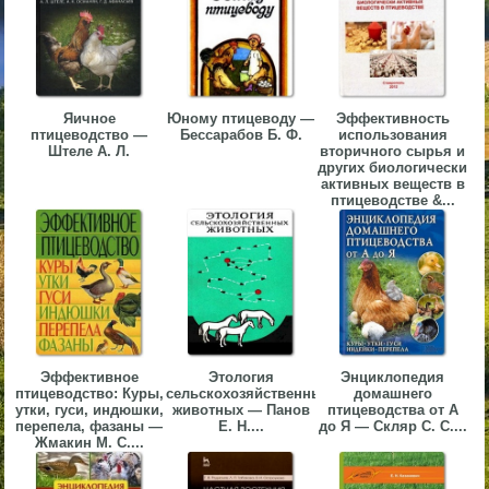
▼
▼
Яичное
Юному птицеводу —
Эффективность
птицеводство —
Бессарабов Б. Ф.
использования
Штеле А. Л.
вторичного сырья и
других биологически
активных веществ в
▼
птицеводстве &...
▼
Эффективное
Этология
Энциклопедия
птицеводство: Куры,
сельскохозяйственных
домашнего
утки, гуси, индюшки,
животных — Панов
птицеводства от А
перепела, фазаны —
Е. Н....
до Я — Скляр С. С....
Жмакин М. С....