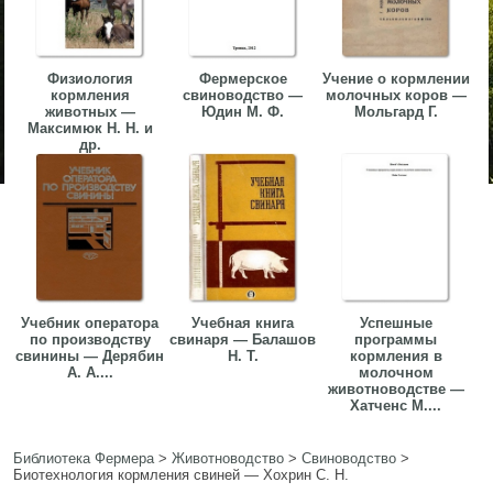
Физиология
Фермерское
Учение о кормлении
кормления
свиноводство —
молочных коров —
животных —
Юдин М. Ф.
Мольгард Г.
Максимюк Н. Н. и
др.
Учебник оператора
Учебная книга
Успешные
по производству
свинаря — Балашов
программы
свинины — Дерябин
Н. Т.
кормления в
А. А....
молочном
животноводстве —
Хатченс М....
Библиотека Фермера
>
Животноводство
>
Свиноводство
>
Биотехнология кормления свиней — Хохрин С. Н.