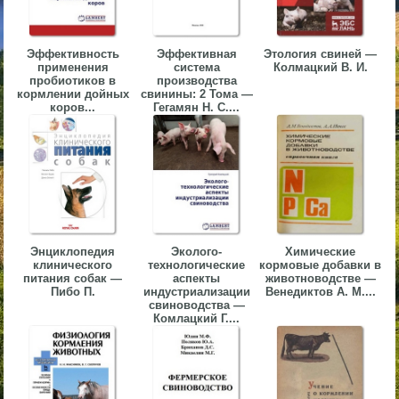
▼
▼
Эффективность
Эффективная
Этология свиней —
применения
система
Колмацкий В. И.
пробиотиков в
производства
кормлении дойных
свинины: 2 Тома —
коров...
Гегамян Н. С....
▼
Энциклопедия
Эколого-
Химические
клинического
технологические
кормовые добавки в
▼
питания собак —
аспекты
животноводстве —
Пибо П.
индустриализации
Венедиктов А. М....
свиноводства —
Комлацкий Г....