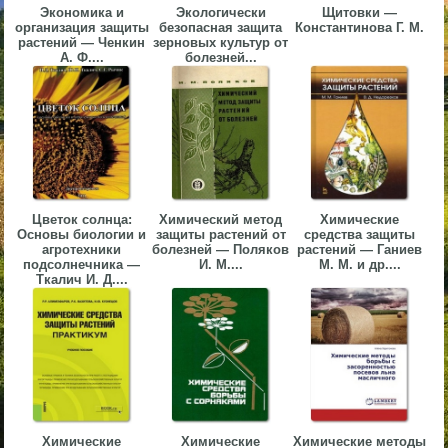
Экономика и
Экологически
Щитовки —
▼
организация защиты
безопасная защита
Константинова Г. М.
растений — Ченкин
зерновых культур от
А. Ф....
болезней...
▼
▼
Цветок солнца:
Химический метод
Химические
Основы биологии и
защиты растений от
средства защиты
агротехники
болезней — Поляков
растений — Ганиев
подсолнечника —
И. М....
М. М. и др....
Ткалич И. Д....
▼
Химические
Химические
Химические методы