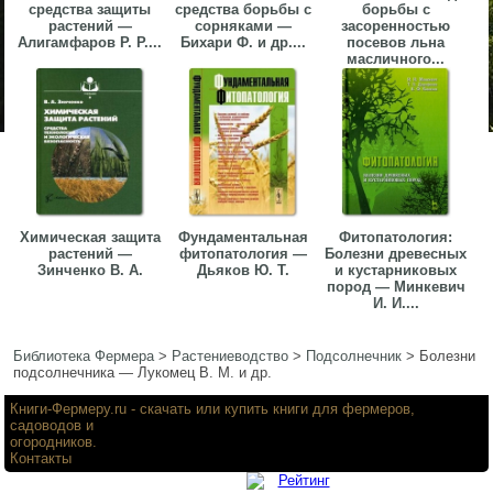
средства защиты
средства борьбы с
борьбы с
растений —
сорняками —
засоренностью
Алигамфаров Р. Р....
Бихари Ф. и др....
посевов льна
масличного...
Химическая защита
Фундаментальная
Фитопатология:
растений —
фитопатология —
Болезни древесных
Зинченко В. А.
Дьяков Ю. Т.
и кустарниковых
пород — Минкевич
И. И....
Библиотека Фермера
>
Растениеводство
>
Подсолнечник
>
Болезни
подсолнечника — Лукомец В. M. и др.
Книги-Фермеру.ru
- скачать или купить книги для фермеров,
садоводов и
огородников.
Контакты