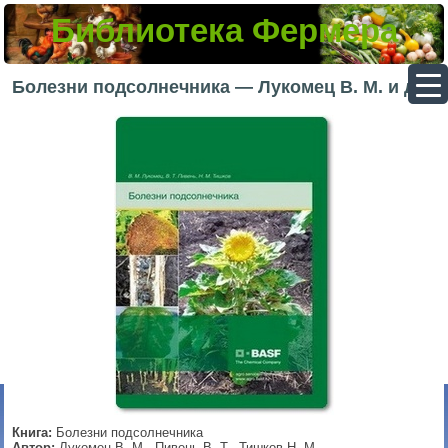
Библиотека Фермера
▼
Болезни подсолнечника — Лукомец В. M. и др.
▼
▼
▼
Книга:
Болезни подсолнечника
Автор:
Лукомец В. M., Пивень В. Т., Тишков Н. М.