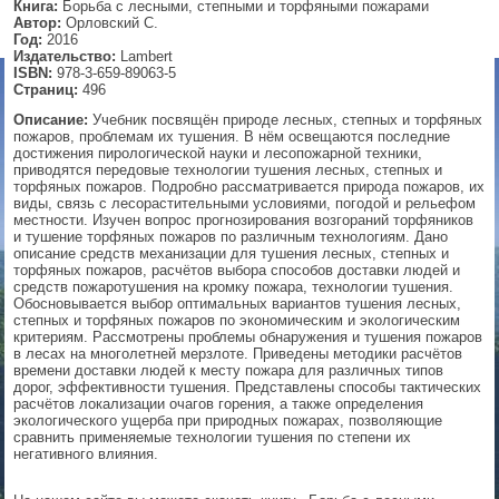
Книга:
Борьба с лесными, степными и торфяными пожарами
Автор:
Орловский С.
▼
Год:
2016
Издательство:
Lambert
ISBN:
978-3-659-89063-5
Страниц:
496
Описание:
Учебник посвящён природе лесных, степных и торфяных
▼
пожаров, проблемам их тушения. В нём освещаются последние
достижения пирологической науки и лесопожарной техники,
приводятся передовые технологии тушения лесных, степных и
торфяных пожаров. Подробно рассматривается природа пожаров, их
виды, связь с лесорастительными условиями, погодой и рельефом
▼
местности. Изучен вопрос прогнозирования возгораний торфяников
и тушение торфяных пожаров по различным технологиям. Дано
описание средств механизации для тушения лесных, степных и
торфяных пожаров, расчётов выбора способов доставки людей и
средств пожаротушения на кромку пожара, технологии тушения.
▼
Обосновывается выбор оптимальных вариантов тушения лесных,
степных и торфяных пожаров по экономическим и экологическим
критериям. Рассмотрены проблемы обнаружения и тушения пожаров
в лесах на многолетней мерзлоте. Приведены методики расчётов
времени доставки людей к месту пожара для различных типов
дорог, эффективности тушения. Представлены способы тактических
расчётов локализации очагов горения, а также определения
экологического ущерба при природных пожарах, позволяющие
сравнить применяемые технологии тушения по степени их
негативного влияния.