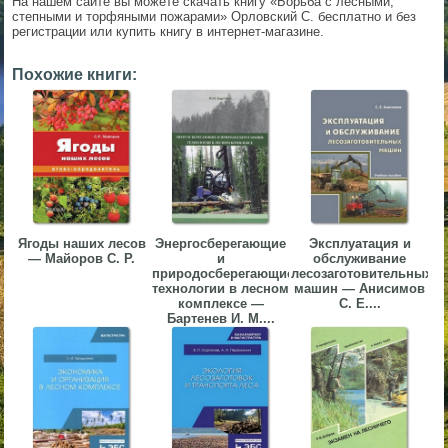
На нашем сайте вы можете скачать книгу «Борьба с лесными,
степными и торфяными пожарами» Орловский С. бесплатно и без
▼
регистрации или купить книгу в интернет-магазине.
▼
Похожие книги:
▼
Ягоды наших лесов
Энергосберегающие
Эксплуатация и
— Майоров С. Р.
и
обслуживание
природосберегающие
лесозаготовительных
технологии в лесном
машин — Анисимов
▼
комплексе —
С. Е....
Бартенев И. М....