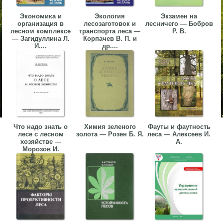
Экономика и
Экология
Экзамен на
организация в
лесозаготовок и
лесничего — Бобров
лесном комплексе
транспорта леса —
Р. В.
— Загидуллина Л.
Корпачев В. П. и
И....
др....
Что надо знать о
Химия зеленого
Фауты и фаутность
лесе с лесном
золота — Розен Б. Я.
леса — Алексеев И.
хозяйстве —
А.
Морозов И.