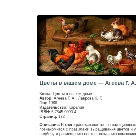
Цветы в вашем доме — Агеева Г. А
Книга:
Цветы в вашем доме
Автор:
Агеева Г. А., Лаврова К. Г.
Год:
1988
Издательство:
Карелия
ISBN:
5-7545-0090-4
Страниц:
172
Описание:
В книге рассказывается о традиционных
познакомится с правилами выращивания цветов и у
подбору и размещению цветов, созданию композици