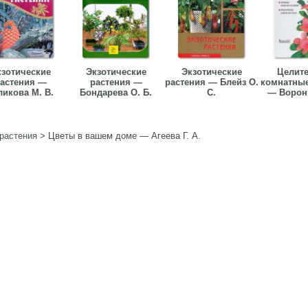
кзотические
Экзотические
Экзотические
Целит
астения —
растения —
растения — Блейз О.
комнатные
ликова М. В.
Бондарева О. Б.
С.
— Воронц
растения
>
Цветы в вашем доме — Агеева Г. А.