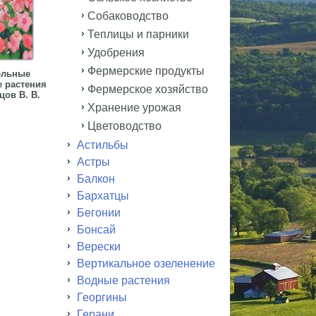
Собаководство
Теплицы и парники
Удобрения
Фермерские продукты
ельные
 растения
Фермерское хозяйство
ов В. В.
Хранение урожая
Цветоводство
Астильбы
Астры
Балкон
Бархатцы
Бегонии
Бонсай
Верески
Вертикальное озеленение
Водные растения
Георгины
Герани