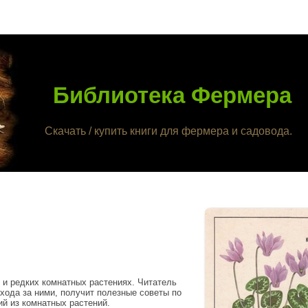
Библиотека Фермера
Скачать / купить книги для фермера и садовода.
.
 и редких комнатных растениях. Читатель
хода за ними, получит полезные советы по
й из комнатных растений.