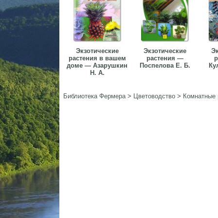
Экзотические
Экзотические
Э
растения в вашем
растения —
р
доме — Азарушкин
Поспелова Е. Б.
Ку
Н. А.
Библиотека Фермера
>
Цветоводство
>
Комнатные 