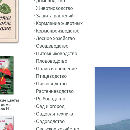
Домоводство
Животноводство
Защита растений
Кормление животных
Кормопроизводство
Лесное хозяйство
Овощеводство
Питомниководство
Плодоводство
Полив и орошение
Птицеводство
Пчеловодство
Растениеводство
Рыбоводство
кие цветы
 доме —
Сад и огород
ва Н.
Садовая техника
Садоводство
Сельское хозяйство