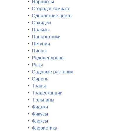
Нарциссы
Огород в комнате
Однолетние цветы
Орхидеи
Пальмы
Папоротники
Петунии
Пионы
Рододендроны
Розы
Садовые растения
Сирень
Травы
Традесканции
Тюльпаны
Фиалки
Фикусы
Флоксы
Флористика