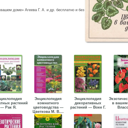
вашем доме» Агеева Г. А. и др. бесплатно и без
циклопедия
Энциклопедия
Энциклопедия
Экзотичес
тных растений
комнатного
декоративных
в вашем
— Рак Я.
цветоводства —
растений — Воке Г.
Власо
Цветкова М. В....