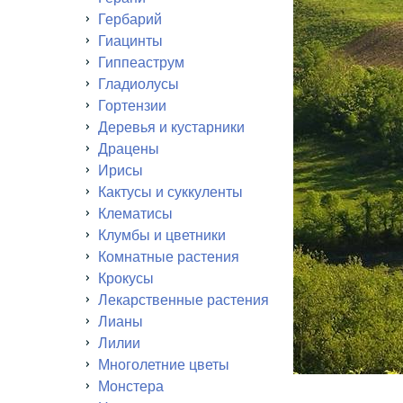
Гербарий
Гиацинты
Гиппеаструм
Гладиолусы
Гортензии
Деревья и кустарники
Драцены
Ирисы
Кактусы и суккуленты
Клематисы
Клумбы и цветники
Комнатные растения
Крокусы
Лекарственные растения
Лианы
Лилии
Многолетние цветы
Монстера