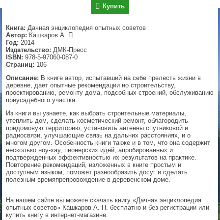
Купить
▼
Книга:
Дачная энциклопедия опытных советов
Автор:
Кашкаров А. П.
Год:
2014
Издательство:
ДМК-Пресс
▼
ISBN:
978-5-97060-087-0
Страниц:
106
Описание:
В книге автор, испытавший на себе прелесть жизни в
деревне, дает опытные рекомендации но строительству,
▼
проектированию, ремонту дома, подсобных строений, обслуживанию
приусадебного участка.
Из книги вы узнаете, как выбрать строительные материалы,
утеплить дом, сделать косметический ремонт, облагородить
придомовую территорию, установить антенны спутниковой и
▼
радиосвязи, улучшающие связь на дальних расстояниях, и о
многом другом. Особенность книги также и в том, что она содержит
несколько ноу-хау, пионерских идей, апробированных и
подтвержденных эффективностью их результатов на практике.
Повторение рекомендаций, изложенных в книге простым и
доступным языком, поможет разнообразить досуг и сделать
полезным времяпрепровождение в деревенском доме.
На нашем сайте вы можете скачать книгу «Дачная энциклопедия
опытных советов» Кашкаров А. П. бесплатно и без регистрации или
купить книгу в интернет-магазине.