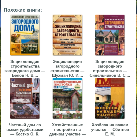
▼
Похожие книги:
▼
▼
Энциклопедия
Энциклопедия
Энциклопедия
строительства
загородного
загородного
загородного дома —
строительства —
строительства —
Белов Н. В....
Шухман Ю. И....
Синельников В. С....
▼
Частный дом со
Хозяйственные
Хозблок на вашем
всеми удобствами
постройки на
участке — Сбитнев
— Костко О. К.
дачном участке —
Е. М.