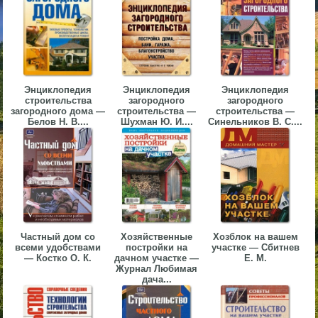
▼
▼
Энциклопедия
Энциклопедия
Энциклопедия
строительства
загородного
загородного
загородного дома —
строительства —
строительства —
Белов Н. В....
Шухман Ю. И....
Синельников В. С....
▼
▼
Частный дом со
Хозяйственные
Хозблок на вашем
всеми удобствами
постройки на
участке — Сбитнев
— Костко О. К.
дачном участке —
Е. М.
Журнал Любимая
дача...