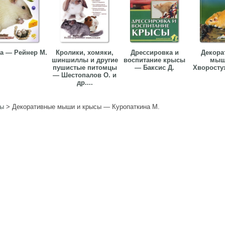
а — Рейнер М.
Кролики, хомяки,
Дрессировка и
Декора
шиншиллы и другие
воспитание крысы
мыш
пушистые питомцы
— Баксис Д.
Хворостух
— Шестопалов О. и
др....
ы
>
Декоративные мыши и крысы — Куропаткина М.