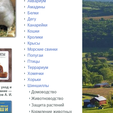
Аквариум
Амадины
Белки
Дегу
Канарейки
Кошки
Кролики
Крысы
Морские свинки
Попугаи
Птицы
Террариум
Хомячки
Хорьки
Шиншиллы
 уход и
ание —
Домоводство
в А. И.
Животноводство
Защита растений
Кормление животных