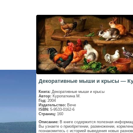
Декоративные мыши и крысы — Ку
Книга:
Декоративные мыши и крысы
Автор:
Куропаткина М.
Год:
2004
Издательство:
Вече
ISBN:
5-9533-0162-6
Страниц:
160
Описание:
В книге содержится полезная информац
Вы узнаете о приобретении, размножении, кормлени
познакомитесь с историей выведения новых разно