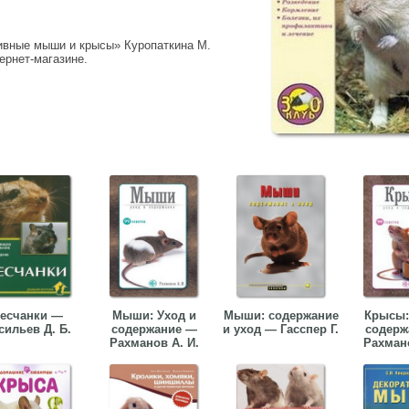
тивные мыши и крысы» Куропаткина М.
тернет-магазине.
есчанки —
Мыши: Уход и
Мыши: содержание
Крысы:
сильев Д. Б.
содержание —
и уход — Гасспер Г.
содерж
Рахманов А. И.
Рахмано