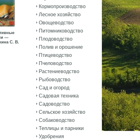
Кормопроизводство
Лесное хозяйство
Овощеводство
Питомниководство
тивные
и —
Плодоводство
ина С. В.
Полив и орошение
Птицеводство
Пчеловодство
Растениеводство
Рыбоводство
Сад и огород
Садовая техника
Садоводство
Сельское хозяйство
Собаководство
Теплицы и парники
Удобрения