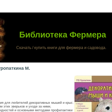
Библиотека Фермера
Скачать / купить книги для фермера и садовода.
ропаткина М.
ия для любителей декоративных мышей и крыс.
и этих зверьков и уходе за ними,
видностей и основными методами профилактики