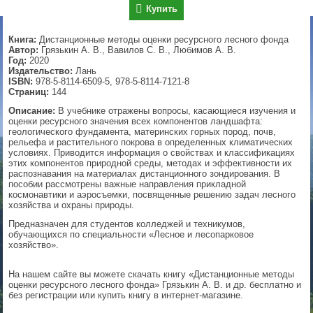
Купить
▼
Книга:
Дистанционные методы оценки ресурсного лесного фонда
Автор:
Грязькин А. В., Вавилов С. В., Любимов А. В.
Год:
2020
Издательство:
Лань
▼
ISBN:
978-5-8114-6509-5, 978-5-8114-7121-8
Страниц:
144
Описание:
В учебнике отражены вопросы, касающиеся изучения и
оценки ресурсного значения всех компонентов ландшафта:
▼
геологического фундамента, материнских горных пород, почв,
рельефа и растительного покрова в определенных климатических
условиях. Приводится информация о свойствах и классификациях
этих компонентов природной среды, методах и эффективности их
распознавания на материалах дистанционного зондирования. В
пособии рассмотрены важные направления прикладной
▼
космонавтики и аэросъемки, посвященные решению задач лесного
хозяйства и охраны природы.
Предназначен для студентов колледжей и техникумов,
обучающихся по специальности «Лесное и лесопарковое
хозяйство».
На нашем сайте вы можете скачать книгу «Дистанционные методы
оценки ресурсного лесного фонда» Грязькин А. В. и др. бесплатно и
без регистрации или купить книгу в интернет-магазине.