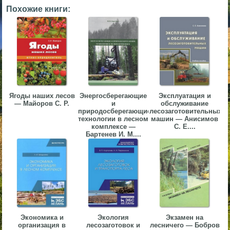
Похожие книги:
▼
▼
▼
Ягоды наших лесов
Энергосберегающие
Эксплуатация и
— Майоров С. Р.
и
обслуживание
природосберегающие
лесозаготовительных
технологии в лесном
машин — Анисимов
комплексе —
С. Е....
Бартенев И. М....
▼
Экономика и
Экология
Экзамен на
организация в
лесозаготовок и
лесничего — Бобров