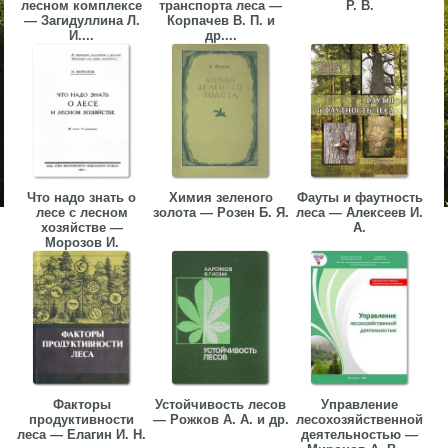
лесном комплексе
транспорта леса —
Р. В.
— Загидуллина Л.
Корпачев В. П. и
И....
др....
Что надо знать о
Химия зеленого
Фауты и фаутность
лесе с лесном
золота — Розен Б. Я.
леса — Алексеев И.
хозяйстве —
А.
Морозов И.
Факторы
Устойчивость лесов
Управление
продуктивности
— Рожков А. А. и др.
лесохозяйственной
леса — Елагин И. Н.
деятельностью —