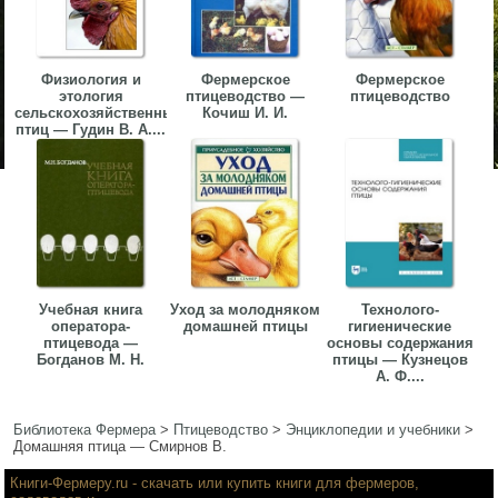
Физиология и
Фермерское
Фермерское
этология
птицеводство —
птицеводство
сельскохозяйственных
Кочиш И. И.
птиц — Гудин В. А....
Учебная книга
Уход за молодняком
Технолого-
оператора-
домашней птицы
гигиенические
птицевода —
основы содержания
Богданов М. Н.
птицы — Кузнецов
А. Ф....
Библиотека Фермера
>
Птицеводство
>
Энциклопедии и учебники
>
Домашняя птица — Смирнов В.
Книги-Фермеру.ru
- скачать или купить книги для фермеров,