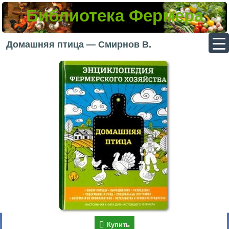
Библиотека Фермера
▼
Домашняя птица — Смирнов В.
▼
▼
▼
Купить