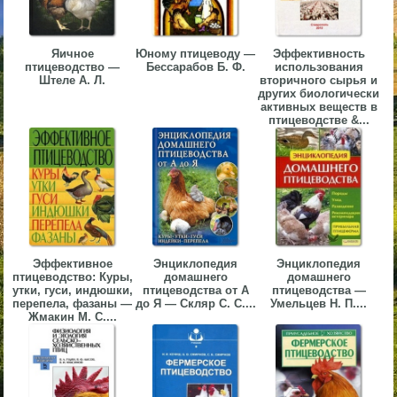
▼
▼
Яичное
Юному птицеводу —
Эффективность
птицеводство —
Бессарабов Б. Ф.
использования
Штеле А. Л.
вторичного сырья и
других биологически
активных веществ в
птицеводстве &...
▼
Эффективное
Энциклопедия
Энциклопедия
▼
птицеводство: Куры,
домашнего
домашнего
утки, гуси, индюшки,
птицеводства от А
птицеводства —
перепела, фазаны —
до Я — Скляр С. С....
Умельцев Н. П....
Жмакин М. С....