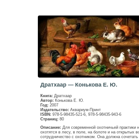
Дратхаар — Конькова Е. Ю.
Книга:
Дратхаар
Автор:
Конькова Е. Ю.
Год:
2007
Издательство:
Аквариум-Принт
ISBN:
978-5-98435-521-6, 978-5-98435-943-6
Страниц:
80
Описание:
Для современной охотничьей практики 
охотятся в лесу, в поле, на болоте и на открытых 
сотрудничество с охотником. Она должна сочетать 