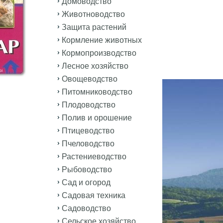
Домоводство
Животноводство
Защита растений
Кормление животных
Кормопроизводство
Лесное хозяйство
Овощеводство
Питомниководство
Плодоводство
Полив и орошение
Птицеводство
Пчеловодство
Растениеводство
Рыбоводство
Сад и огород
Садовая техника
Садоводство
Сельское хозяйство