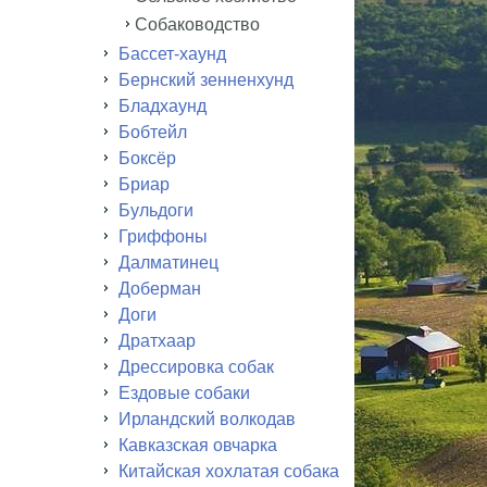
Собаководство
Бассет-хаунд
Бернский зенненхунд
Бладхаунд
Бобтейл
Боксёр
Бриар
Бульдоги
Гриффоны
Далматинец
Доберман
Доги
Дратхаар
Дрессировка собак
Ездовые собаки
Ирландский волкодав
Кавказская овчарка
Китайская хохлатая собака