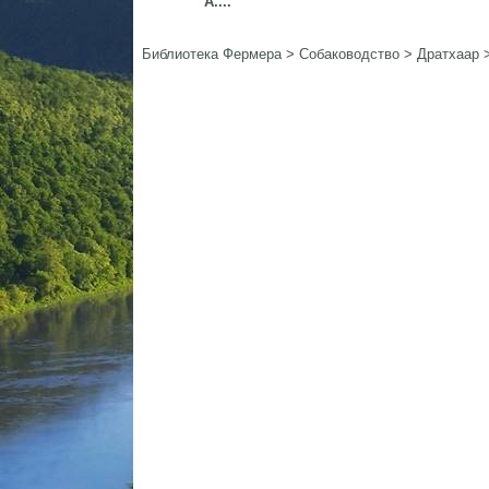
А....
Библиотека Фермера
>
Собаководство
>
Дратхаар