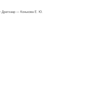
>
Дратхаар — Конькова Е. Ю.