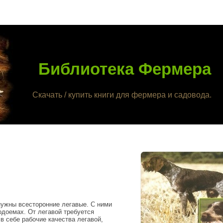
Библиотека Фермера
Скачать / купить книги для фермера и садовода.
нужны всесторонние легавые. С ними
водоемах. От легавой требуется
в себе рабочие качества легавой,