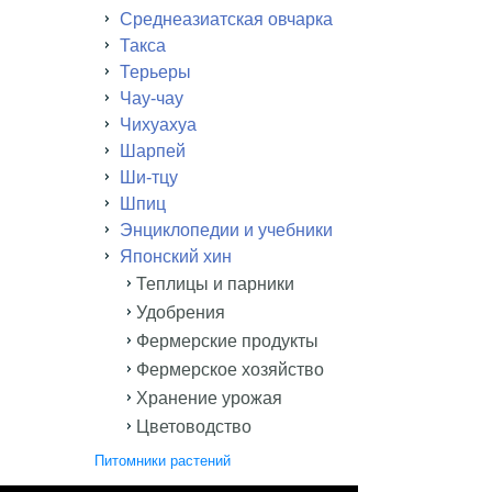
Среднеазиатская овчарка
Такса
Терьеры
Чау-чау
Чихуахуа
Шарпей
Ши-тцу
Шпиц
Энциклопедии и учебники
Японский хин
Теплицы и парники
Удобрения
Фермерские продукты
Фермерское хозяйство
Хранение урожая
Цветоводство
Питомники растений