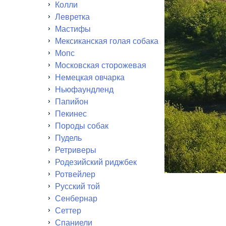
Колли
Левретка
Мастифы
Мексиканская голая собака
Мопс
Московская сторожевая
Немецкая овчарка
Ньюфаундленд
Папийон
Пекинес
Породы собак
Пудель
Ретриверы
Родезийский риджбек
Ротвейлер
Русский той
Сенбернар
Сеттер
Спаниели