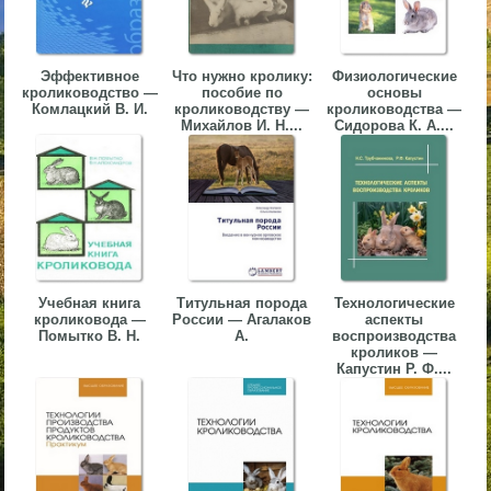
▼
▼
Эффективное
Что нужно кролику:
Физиологические
кролиководство —
пособие по
основы
Комлацкий В. И.
кролиководству —
кролиководства —
Михайлов И. Н....
Сидорова К. А....
▼
Учебная книга
Титульная порода
Технологические
кроликовода —
России — Агалаков
аспекты
▼
Помытко В. Н.
А.
воспроизводства
кроликов —
Капустин Р. Ф....