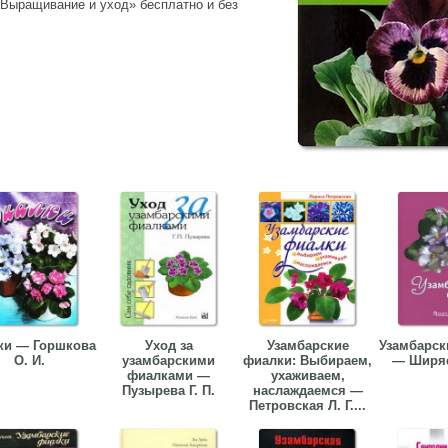
 Выращивание и уход» бесплатно и без
ки — Горшкова
Уход за
Узамбарские
Узамбарск
О. И.
узамбарскими
фиалки: Выбираем,
— Ширяе
фиалками —
ухаживаем,
Пузырева Г. П.
наслаждаемся —
Петровская Л. Г....