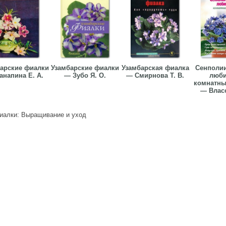
арские фиалки
Узамбарские фиалки
Узамбарская фиалка
Сенполи
анапина Е. А.
— Зубо Я. О.
— Смирнова Т. В.
люб
комнатны
— Власо
иалки: Выращивание и уход