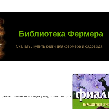
Библиотека Фермера
Скачать / купить книги для фермера и садовода.
ащивать фиалки — посадка уход, полив, защита