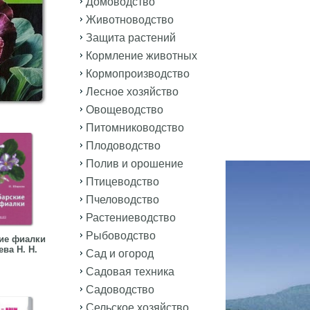
Домоводство
Животноводство
Защита растений
Кормление животных
Кормопроизводство
Лесное хозяйство
Овощеводство
Питомниководство
Плодоводство
Полив и орошение
Птицеводство
Пчеловодство
Растениеводство
Рыбоводство
ие фиалки
ва Н. Н.
Сад и огород
Садовая техника
Садоводство
Сельское хозяйство