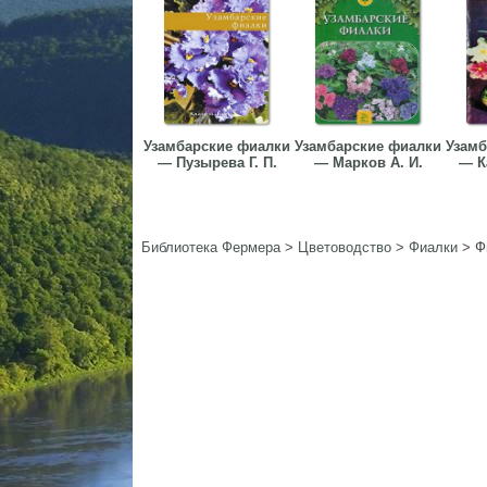
Узамбарские фиалки
Узамбарские фиалки
Узамб
— Пузырева Г. П.
— Марков А. И.
— К
Библиотека Фермера
>
Цветоводство
>
Фиалки
>
Ф