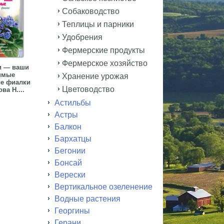
Собаководство
Теплицы и парники
Удобрения
Фермерские продукты
Фермерское хозяйство
и — ваши
имые
Хранение урожая
е фиалки
Цветоводство
ва Н....
Астильбы
Астры
Балкон
Бархатцы
Бегонии
Бонсай
Верески
Вертикальное озеленение
Водные растения
Георгины
Герани