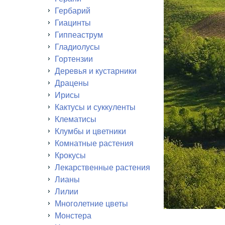
Гербарий
Гиацинты
Гиппеаструм
Гладиолусы
Гортензии
Деревья и кустарники
Драцены
Ирисы
Кактусы и суккуленты
Клематисы
Клумбы и цветники
Комнатные растения
Крокусы
Лекарственные растения
Лианы
Лилии
Многолетние цветы
Монстера