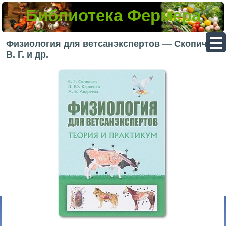
Библиотека Фермера
▼
Физиология для ветсанэкспертов — Скопичев
В. Г. и др.
▼
▼
▼