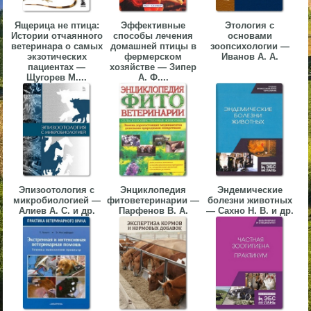
▼
Ящерица не птица:
Эффективные
Этология с
Истории отчаянного
способы лечения
основами
▼
ветеринара о самых
домашней птицы в
зоопсихологии —
экзотических
фермерском
Иванов А. А.
пациентах —
хозяйстве — Зипер
Щугорев М....
А. Ф....
▼
Эпизоотология с
Энциклопедия
Эндемические
микробиологией —
фитоветеринарии —
болезни животных
▼
Алиев А. С. и др.
Парфенов В. А.
— Сахно Н. В. и др.