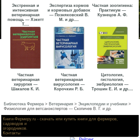
Экстренная и
Экспертиза кормов
Частная зоогигиена:
интенсивная
и кормовых добавок
Практикум —
ветеринарная
— Позняковский В.
Кузнецов А. Ф.
помощь — Хэкетт
М. и др....
Т....
Частная
Частная
Цитология,
ветеринарная
ветеринарная
гистология,
хирургия —
вирусология —
эмбриология —
Шакалов К. И.
Корочкин Р. Б.
Трошин Е. И. и др....
Библиотека Фермера
>
Ветеринария
>
Энциклопедии и учебники
>
Физиология для ветсанэкспертов — Скопичев В. Г. и др.
Книги-Фермеру.ru
- скачать или купить книги для фермеров,
садоводов и
огородников.
Контакты