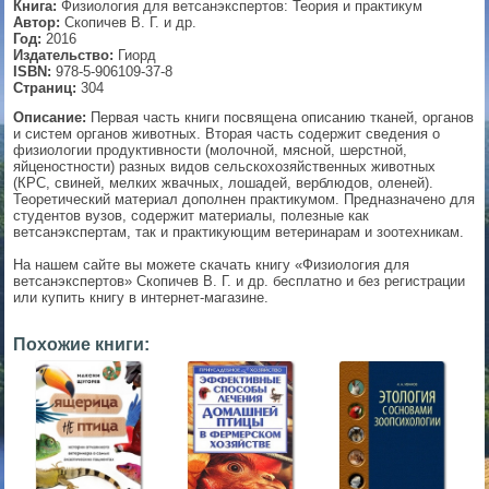
Книга:
Физиология для ветсанэкспертов: Теория и практикум
Автор:
Скопичев В. Г. и др.
▼
Год:
2016
Издательство:
Гиорд
ISBN:
978-5-906109-37-8
Страниц:
304
Описание:
Первая часть книги посвящена описанию тканей, органов
▼
и систем органов животных. Вторая часть содержит сведения о
физиологии продуктивности (молочной, мясной, шерстной,
яйценостности) разных видов сельскохозяйственных животных
(КРС, свиней, мелких жвачных, лошадей, верблюдов, оленей).
Теоретический материал дополнен практикумом. Предназначено для
▼
студентов вузов, содержит материалы, полезные как
ветсанэкспертам, так и практикующим ветеринарам и зоотехникам.
На нашем сайте вы можете скачать книгу «Физиология для
ветсанэкспертов» Скопичев В. Г. и др. бесплатно и без регистрации
▼
или купить книгу в интернет-магазине.
Похожие книги: