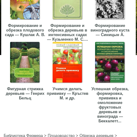
Формирование и
Формирование и
Формирование
обрезка плодового
обрезка деревьев в
виноградного куста
сада — Кушлак А. В.
интенсивных садах
— Синицын А.
— Кузьменко М. С....
Фигурная стрижка
Учимся делать
Успешная обрезка,
деревьев — Генрих
прививку — Кръстев
формировка,
Бельц
М. и др.
прививка и
омоложение
фруктовых
деревьев и
винограда —
Беккалетт...
Библиотека Фермера
>
Плодоводство
>
Обрезка деревьев
>