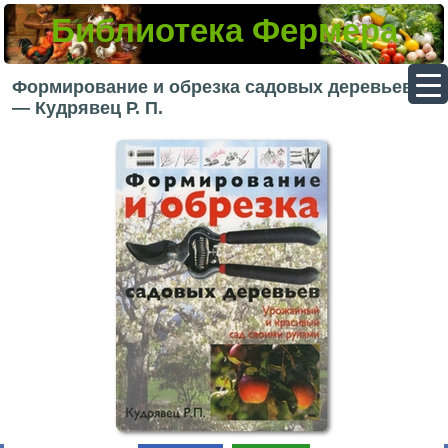
Библиотека Фермера
▼
Формирование и обрезка садовых деревьев
— Кудрявец Р. П.
▼
▼
▼