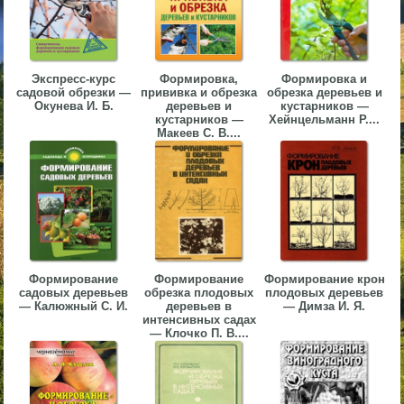
▼
▼
Экспресс-курс
Формировка,
Формировка и
садовой обрезки —
прививка и обрезка
обрезка деревьев и
Окунева И. Б.
деревьев и
кустарников —
кустарников —
Хейнцельманн Р....
Макеев С. В....
▼
▼
Формирование
Формирование
Формирование крон
садовых деревьев
обрезка плодовых
плодовых деревьев
— Калюжный С. И.
деревьев в
— Димза И. Я.
интенсивных садах
— Клочко П. В....