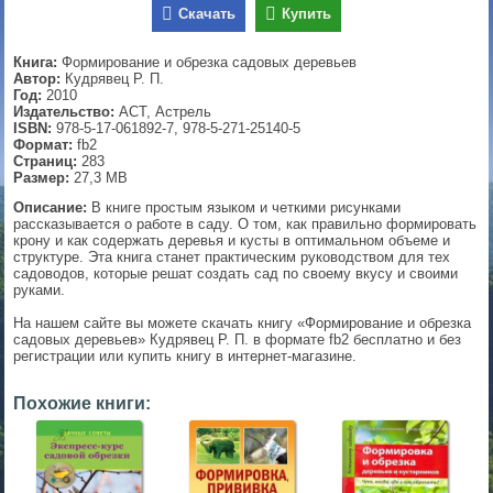
Скачать
Купить
▼
Книга:
Формирование и обрезка садовых деревьев
Автор:
Кудрявец Р. П.
Год:
2010
Издательство:
АСТ, Астрель
▼
ISBN:
978-5-17-061892-7, 978-5-271-25140-5
Формат:
fb2
Страниц:
283
Размер:
27,3 MB
▼
Описание:
В книге простым языком и четкими рисунками
рассказывается о работе в саду. О том, как правильно формировать
крону и как содержать деревья и кусты в оптимальном объеме и
структуре. Эта книга станет практическим руководством для тех
садоводов, которые решат создать сад по своему вкусу и своими
руками.
▼
На нашем сайте вы можете скачать книгу «Формирование и обрезка
садовых деревьев» Кудрявец Р. П. в формате fb2 бесплатно и без
регистрации или купить книгу в интернет-магазине.
Похожие книги: