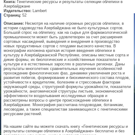
Книга:
Генетические ресурсы и результаты селекции облепихи в
Азербайджане
▼
Издательство:
Lambert
Страниц:
52
Описание:
Несмотря на наличие огромных ресурсов облепихи, в
истории садоводства Азербайджана не было культурных сортов.
Большой спрос на облепиху, как на сырье для фармакологической
▼
промышленности может быть удовлетворен за счет расширения
сортовых насаждений, выведения и внедрения в производство
новых продуктивных сортов с плодами высокого качества. В
монографии изложена краткая история введения облепихи в
культуру в Азербайджанской Республике, описаны местные сорта и
▼
дикие формы, их биологические и хозяйственные показатели в
культуре и в естественных зарослях в различных регионах. Даны
результаты многолетних сравнительных изучения особенностей
прохождение фенологических фаз, динамики увеличения роста и
развития побегов, формирование и биохимического состава плодов,
▼
устойчивости к вредителям, болезням и стрессовым факторам
окружающей среды, структурной формулы урожайности, показатели
урожайности, анатомической структуры листьев, экономической
эффективности возделывания исследуемых образцов и
рассмотрены вопросы о центре происхождение облепихи в
Азербайджане. Монография рассчитана плодоводам, ботаникам,
лесоводам, а также специалистам занимающихся с генетическими
ресурсами растений.
На нашем сайте вы можете скачать книгу «Генетические ресурсы и
результаты селекции облепихи в Азербайджане» бесплатно и без