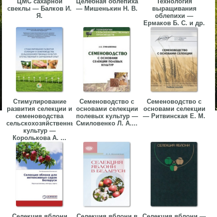
ЦМС сахарной
Целебная облепиха
Технология
свеклы — Балков И.
— Мишенькин Н. В.
выращивания
Я.
облепихи —
Ермаков Б. С. и др.
Стимулирование
Семеноводство с
Семеноводство с
развития селекции и
основами селекции
основами селекции
семеноводства
полевых культур —
— Ритвинская Е. М.
сельскохозяйственных
Смиловенко Л. А....
культур —
Королькова А. ...
Селекция яблони
Селекция яблони в
Селекция яблони —