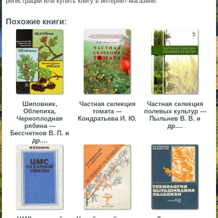
регистрации или купить книгу в интернет-магазине.
▼
Похожие книги:
▼
▼
Шиповник,
Частная селекция
Частная селекция
Облепиха,
томата —
полевых культур —
Черноплодная
Кондратьева И. Ю.
Пыльнев В. В. и
рябина —
др....
Бессчетнов В. П. и
др....
▼