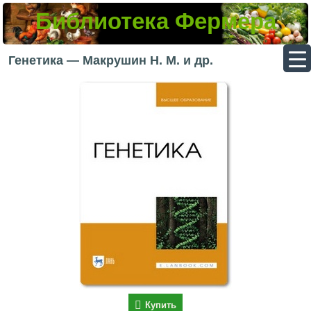
Библиотека Фермера
▼
Генетика — Макрушин Н. М. и др.
▼
▼
▼
Купить