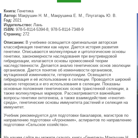
▼
Книга:
Генетика
Автор:
Макрушин Н. М., Макрушина Е. М., Плугатарь Ю. В.
Год:
2021
Издательство:
Лань
ISBN:
978-5-8114-5394-8, 978-5-8114-7348-9
▼
Страниц:
272
Описание:
В учебнике освещается оригинальная авторская
классификация генетики как науки. Дается история развития
генетики. Описываются молекулярные и цитологические основы
генетики, закономерности наследования при внутривидовой
▼
гибридизации, излагаются основы хромосомной теории
наследственности. Делается анализ генетических основ эволюции
организмов. Дается понятие об изменчивости организмов,
мутационной изменчивости, гетероплоидии. Освещается
гибридизация и её использование в селекции. Проводится широкий
▼
анализ гетерозиса и его использования в селекции. Показаны
основные положения генетических основ трансгенной селекции, а
также молекулярных маркеров. Рассматриваются важнейшие
вопросы генетики онтогенеза, а также взаимодействие «генотип-
среда», генетические основы иммунитета растений и селекция на
иммунитет.
Учебник рекомендуется для подготовки бакалавров, магистров по
направлению подготовки «Агрономия», аспирантов по направлению
подготовки «Сельское хозяйство».
На нашем сайте вы можете скачать книгу «Генетика» Макрушин Н.