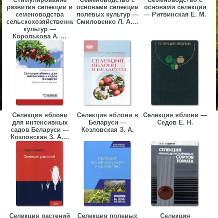
развития селекции и
основами селекции
основами селекции
семеноводства
полевых культур —
— Ритвинская Е. М.
сельскохозяйственных
Смиловенко Л. А....
культур —
Королькова А. ...
Селекция яблони
Селекция яблони в
Селекция яблони —
для интенсивных
Беларуси —
Седов Е. Н.
садов Беларуси —
Козловская З. А.
Козловская З. А....
Селекция растений
Селекция полевых
Селекция