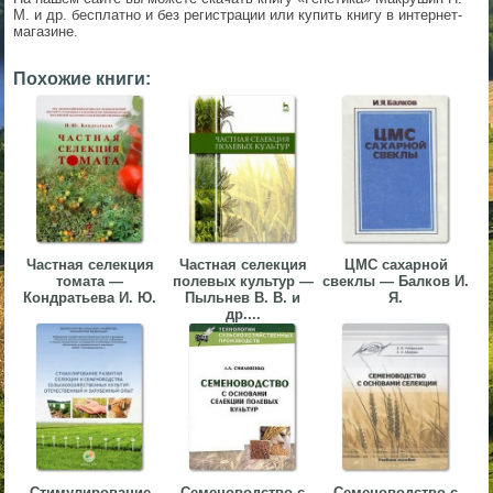
М. и др. бесплатно и без регистрации или купить книгу в интернет-
▼
магазине.
▼
Похожие книги:
▼
Частная селекция
Частная селекция
ЦМС сахарной
томата —
полевых культур —
свеклы — Балков И.
Кондратьева И. Ю.
Пыльнев В. В. и
Я.
др....
▼
Стимулирование
Семеноводство с
Семеноводство с