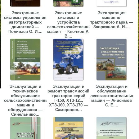
Электронные
Электронные
Эксплуатация
системы управления
системы и
машинно-
автотракторных
устройства
тракторного парка —
двигателей —
сельскохозяйственных
Завражнов А. И....
Поливаев О. И....
машин — Клочков А.
В....
Эксплуатация и
Эксплуатация и
Эксплуатация и
техническое
ремонт трансмиссий
обслуживание
обслуживание
тракторов серий
лесозаготовительных
сельскохозяйственных
Т-150, ХТЗ-121,
машин — Анисимов
машин и
ХТЗ-160, ХТЗ-170 —
С. Е....
оборудования —
Самородов...
Синельнико...