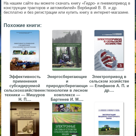
На нашем сайте вы можете скачать книгу «Гидро- и пневмопривод в
▼
конструкции тракторов и автомобилей» Вербицкий В. В. и др.
бесплатно и без регистрации или купить книгу в интернет-магазине.
▼
Похожие книги:
▼
Эффективность
Энергосберегающие
Электропривод в
применения
и
сельском хозяйстве
субсидируемой
природосберегающие
— Епифанов А. П. и
сельскохозяйственной
технологии в лесном
др....
▼
техники — Мишуров
комплексе —
Н. П....
Бартенев И. М....