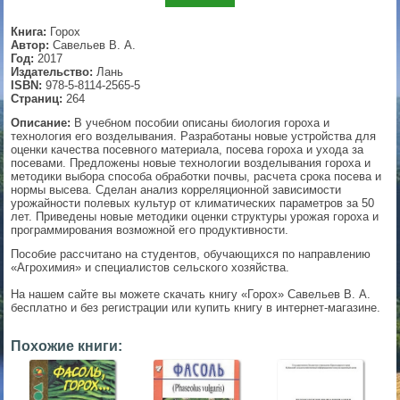
▼
Книга:
Горох
Автор:
Савельев В. А.
Год:
2017
Издательство:
Лань
ISBN:
978-5-8114-2565-5
▼
Страниц:
264
Описание:
В учебном пособии описаны биология гороха и
технология его возделывания. Разработаны новые устройства для
оценки качества посевного материала, посева гороха и ухода за
посевами. Предложены новые технологии возделывания гороха и
▼
методики выбора способа обработки почвы, расчета срока посева и
нормы высева. Сделан анализ корреляционной зависимости
урожайности полевых культур от климатических параметров за 50
лет. Приведены новые методики оценки структуры урожая гороха и
программирования возможной его продуктивности.
▼
Пособие рассчитано на студентов, обучающихся по направлению
«Агрохимия» и специалистов сельского хозяйства.
На нашем сайте вы можете скачать книгу «Горох» Савельев В. А.
бесплатно и без регистрации или купить книгу в интернет-магазине.
Похожие книги: