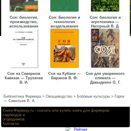
Соя: биология,
Соя: Биология и
Соя: биология и
производство,
технология
агротехника —
использование
возделывания
Нагорный В. Д.
Соя на Северном
Соя на Кубани —
Соя для умеренного
Кавказе — Трухачев
Баранов В. Ф.
климата —
В. И.
Давыденко О. Г.
Библиотека Фермера
>
Овощеводство
>
Бобовые культуры
>
Горох
— Савельев В. А.
Книги-Фермеру.ru
- скачать или купить книги для фермеров,
садоводов и
огородников.
Контакты