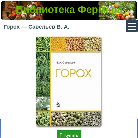
Библиотека Фермера
▼
Горох — Савельев В. А.
▼
▼
▼
Купить