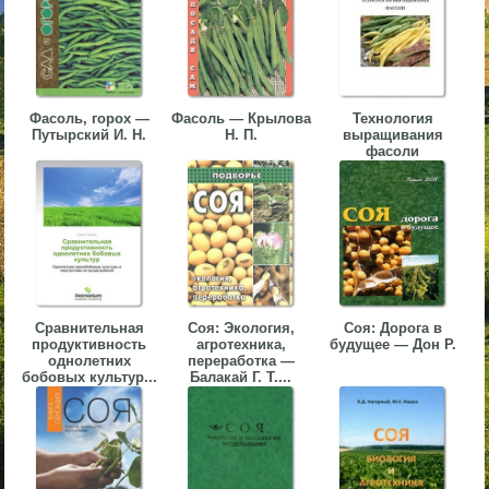
▼
▼
Фасоль, горох —
Фасоль — Крылова
Технология
Путырский И. Н.
H. П.
выращивания
фасоли
▼
▼
Сравнительная
Соя: Экология,
Соя: Дорога в
продуктивность
агротехника,
будущее — Дон Р.
однолетних
переработка —
бобовых культур...
Балакай Г. Т....