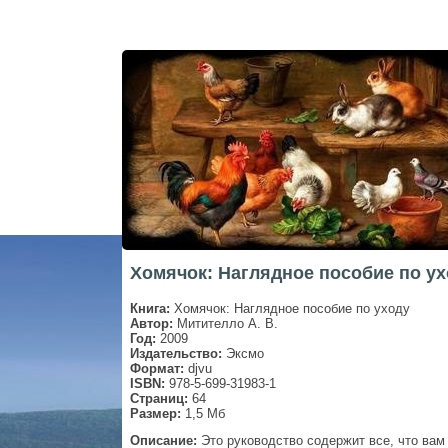
Хомячок: Наглядное пособие по ух
Книга:
Хомячок: Наглядное пособие по уходу
Автор:
Митителло А. В.
Год:
2009
Издательство:
Эксмо
Формат:
djvu
ISBN:
978-5-699-31983-1
Страниц:
64
Размер:
1,5 Мб
Описание:
Это руководство содержит все, что вам