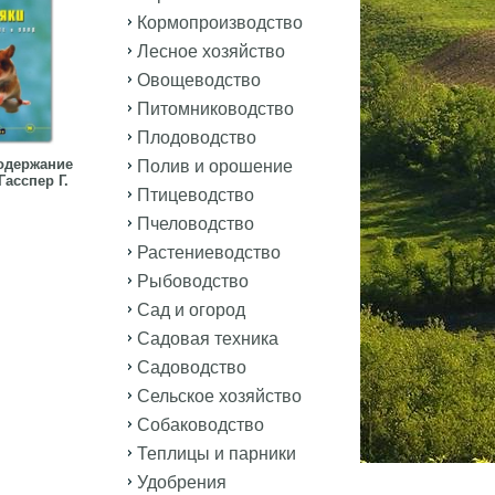
Кормопроизводство
Лесное хозяйство
Овощеводство
Питомниководство
Плодоводство
одержание
Полив и орошение
Гасспер Г.
Птицеводство
Пчеловодство
Растениеводство
Рыбоводство
Сад и огород
Садовая техника
Садоводство
Сельское хозяйство
Собаководство
Теплицы и парники
Удобрения