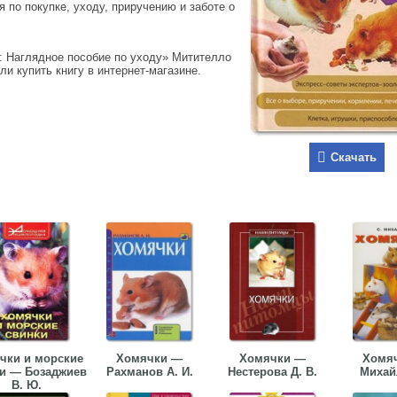
 по покупке, уходу, приручению и заботе о
: Наглядное пособие по уходу» Митителло
ли купить книгу в интернет-магазине.
Скачать
чки и морские
Хомячки —
Хомячки —
Хомя
и — Бозаджиев
Рахманов А. И.
Нестерова Д. В.
Михай
В. Ю.