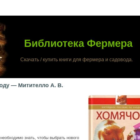
Библиотека Фермера
Скачать / купить книги для фермера и садовода.
оду — Митителло А. В.
 необходимо знать, чтобы выбрать нового