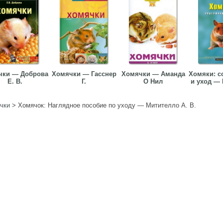
чки — Доброва
Хомячки — Гасснер
Хомячки — Аманда
Хомяки: с
Е. В.
Г.
О Нил
и уход — 
чки
>
Хомячок: Наглядное пособие по уходу — Митителло А. В.