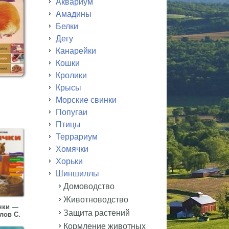
Аквариум
Амадины
Белки
Дегу
Канарейки
Кошки
Кролики
Крысы
Морские свинки
Попугаи
Птицы
Террариум
Хомячки
Хорьки
Шиншиллы
Домоводство
Животноводство
чки —
Защита растений
лов С.
Кормление животных