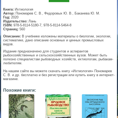
▼
Книга:
Ихтиология
Автор:
Пономарев С. В., Федоровых Ю. В., Баканева Ю. М.
Год:
2020
Издательство:
Лань
ISBN:
978-5-8114-5180-7, 978-5-8114-5464-8
▼
Страниц:
560
Описание:
В учебнике изложены материалы о биологии, экологии,
систематике, дано описание основных и ценных промысловых
видов.
▼
Издание предназначено для студентов и аспирантов
рыбохозяйственных и сельскохозяйственных вузов. Может быть
полезно специалистам рыбоводных хозяйств, ихтиологам, рыбакам-
любителям.
▼
На нашем сайте вы можете скачать книгу «Ихтиология» Пономарев
С. В. и др. бесплатно и без регистрации или купить книгу в интернет-
магазине.
Похожие книги: