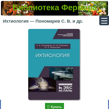
Библиотека Фермера
▼
Ихтиология — Пономарев С. В. и др.
▼
▼
▼
Купить