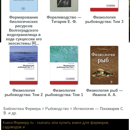
Формирование
Форелеводство —
Физиология
биологических
Титарев Е. Ф.
рыбоводства: Том 3
ресурсов
Волгоградского
водохранилища в
ходе сукцессии его
экосистемы ...
Физиология
Физиология
Физиология рыб —
рыбоводства: Том 2
рыбоводства: Том 1
Иванов А. А.
Библиотека Фермера
>
Рыбоводство
>
Ихтиология — Пономарев С.
В. и др.
Книги-Фермеру.ru
- скачать или купить книги для фермеров,
садоводов и