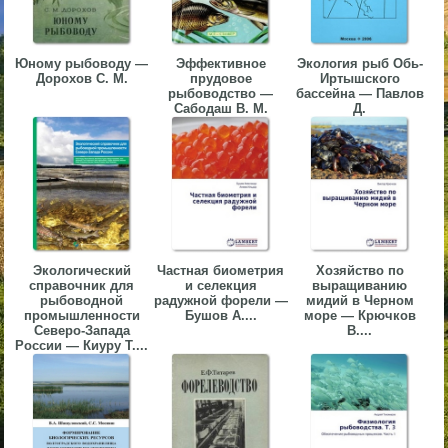
▼
▼
Юному рыбоводу —
Эффективное
Экология рыб Обь-
Дорохов С. М.
прудовое
Иртышского
рыбоводство —
бассейна — Павлов
Сабодаш В. М.
Д.
▼
Экологический
Частная биометрия
Хозяйство по
справочник для
и селекция
выращиванию
▼
рыбоводной
радужной форели —
мидий в Черном
промышленности
Бушов А....
море — Крючков
Северо-Запада
В....
России — Киуру Т....