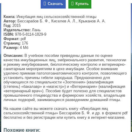
Скачать
Купить
▼
Книга:
Инкубация яиц сельскохозяйственной птицы
Автор:
Бессарабов Б. Ф., Киселев А. Л., Крыканов А. А.
Год:
2015
Издательство:
Лань
▼
ISBN:
978-5-8114-1829-9
Формат:
pdf
Страниц:
176
Размер:
4 Мб
▼
Описание:
В учебном пособии приведены данные по оценке
качества инкубационных яиц, эмбрионального развития, технологии
и режиму инкубирования, биологическому контролю и ветеринарно-
санитарным мероприятиям в цехе инкубации. Особое внимание
уделено приемам патологоанатомического контроля, позволяющего
установить причины гибели зародыша. Предназначено для
▼
обучающихся по специальности «Зоотехния» (квалификация
(степень) «бакалавр» и «магистр») и «Ветеринария» (квалификация
«ветеринарный врач»). Пособие будет полезно для специалистов
промышленного птицеводства и фермерских хозяйств, владельцев
личных подворий, занимающихся разведением домашней птицы.
На нашем сайте вы можете скачать книгу «Инкубация яиц
сельскохозяйственной птицы» Бессарабов Б. Ф. и др. в формате pdf
бесплатно и без регистрации или купить книгу в интернет-магазине.
Похожие книги: