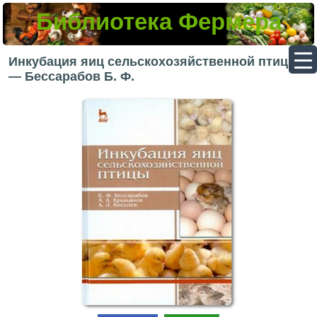
Библиотека Фермера
▼
Инкубация яиц сельскохозяйственной птицы
— Бессарабов Б. Ф.
▼
▼
▼