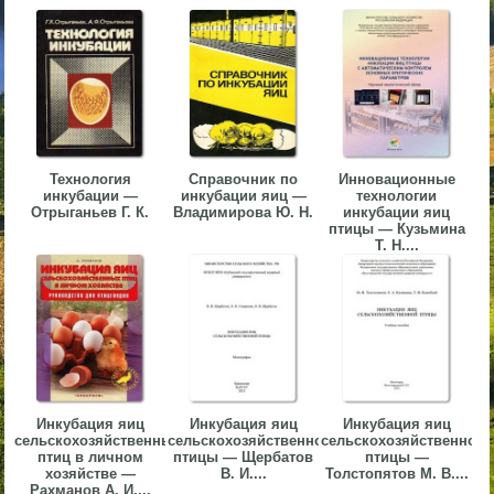
▼
▼
Технология
Справочник по
Инновационные
инкубации —
инкубации яиц —
технологии
▼
Отрыганьев Г. К.
Владимирова Ю. Н.
инкубации яиц
птицы — Кузьмина
Т. Н....
▼
Инкубация яиц
Инкубация яиц
Инкубация яиц
сельскохозяйственных
сельскохозяйственной
сельскохозяйственной
птиц в личном
птицы — Щербатов
птицы —
хозяйстве —
В. И....
Толстопятов М. В....
Рахманов А. И....