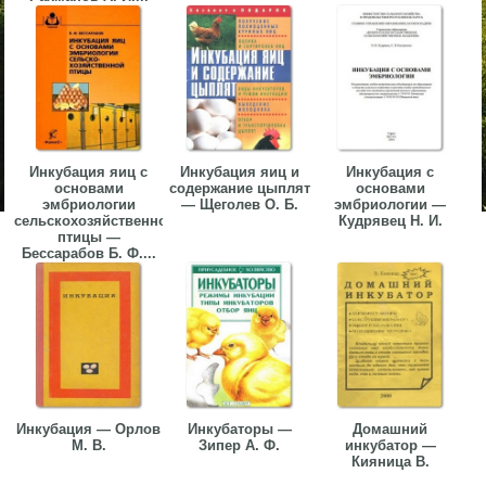
Инкубация яиц с
Инкубация яиц и
Инкубация с
основами
содержание цыплят
основами
эмбриологии
— Щеголев О. Б.
эмбриологии —
сельскохозяйственной
Кудрявец Н. И.
птицы —
Бессарабов Б. Ф....
Инкубация — Орлов
Инкубаторы —
Домашний
М. В.
Зипер А. Ф.
инкубатор —
Кияница В.