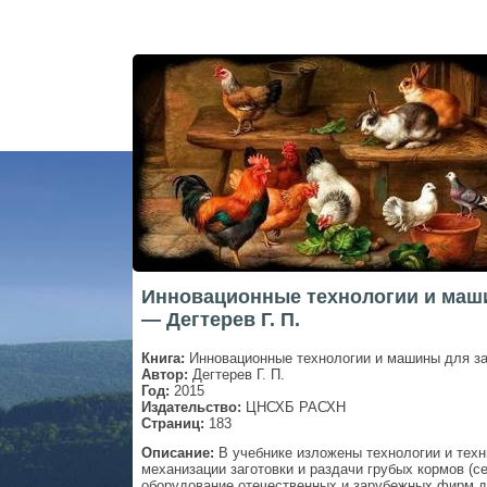
Инновационные технологии и маши
— Дегтерев Г. П.
Книга:
Инновационные технологии и машины для заг
Автор:
Дегтерев Г. П.
Год:
2015
Издательство:
ЦНСХБ РАСХН
Страниц:
183
Описание:
В учебнике изложены технологии и техн
механизации заготовки и раздачи грубых кормов (с
оборудование отечественных и зарубежных фирм д