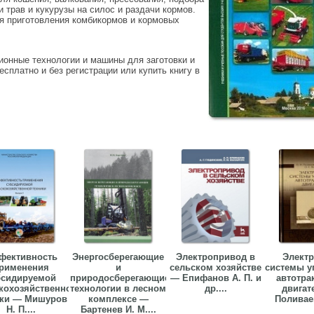
и трав и кукурузы на силос и раздачи кормов.
я приготовления комбикормов и кормовых
ионные технологии и машины для заготовки и
есплатно и без регистрации или купить книгу в
фективность
Энергосберегающие
Электропривод в
Элект
рименения
и
сельском хозяйстве
системы у
бсидируемой
природосберегающие
— Епифанов А. П. и
автотра
кохозяйственной
технологии в лесном
др....
двигат
ики — Мишуров
комплексе —
Поливаев
Н. П....
Бартенев И. М....