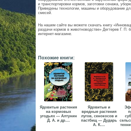
и транспортировки кормов, заготовки сенажа, уборк
Приведены технологии, машины и оборудование дл
смесей.
На нашем сайте вы можете скачать книгу «Инновац
раздачи кормов в животноводстве» Дегтерев Г. П. б
интернет-магазине.
Похожие книги:
Ядовитые растения
Ядовитые и
Эф
на кормовых
вредные растения
п
угодьях — Алтунин
лугов, сенокосов и
су
Д. А. и др....
пастбищ — Дударь
сельс
А. К....
техн