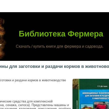
Библиотека Фермера
Скачать / купить книги для фермера и садовода.
ны для заготовки и раздачи кормов в животнов
отовки и раздачи кормов в животноводстве
ические средства для комплексной
ена, сенажа, силоса). Представлены машины и
ля кошения, валкования, прессования, подбора