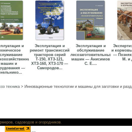
сплуатация и
Эксплуатация и
Эксплуатация и
Эксперти
ехническое
ремонт трансмиссий
обслуживание
и кормовы
служивание
тракторов серий
лесозаготовительных
— Позняк
кохозяйственных
Т-150, ХТЗ-121,
машин — Анисимов
М. и 
машин и
ХТЗ-160, ХТЗ-170 —
С. Е....
рудования —
Самородов...
нельнико...
оз техника
>
Инновационные технологии и машины для заготовки и разд
ть книги для фермеров, садоводов и огор