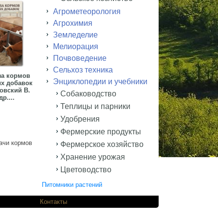
Агрометеорология
Агрохимия
Земледелие
Мелиорация
Почвоведение
Сельхоз техника
за кормов
Энциклопедии и учебники
х добавок
овский В.
Собаководство
др....
Теплицы и парники
Удобрения
Фермерские продукты
ачи кормов
Фермерское хозяйство
Хранение урожая
Цветоводство
Питомники растений
одников.
Контакты