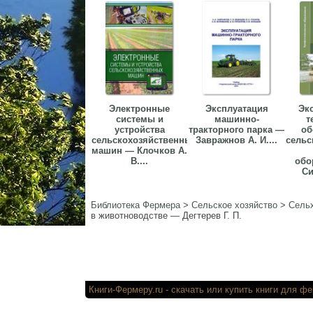
Электронные
Эксплуатация
Эк
системы и
машинно-
т
устройства
тракторного парка —
об
сельскохозяйственных
Завражнов А. И....
сельс
машин — Клочков А.
В....
обо
Си
Библиотека Фермера
>
Сельское хозяйство
>
Сельх
в животноводстве — Дегтерев Г. П.
Книги-Фермеру.ru
- скачать или купи