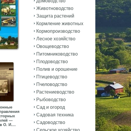
Домоводство
Животноводство
Защита растений
Кормление животных
Кормопроизводство
Лесное хозяйство
Овощеводство
Питомниководство
Плодоводство
Полив и орошение
Птицеводство
Пчеловодство
Растениеводство
Рыбоводство
Сад и огород
ронные
правления
Садовая техника
кторных
елей —
Садоводство
 О. И....
Сельское хозяйство