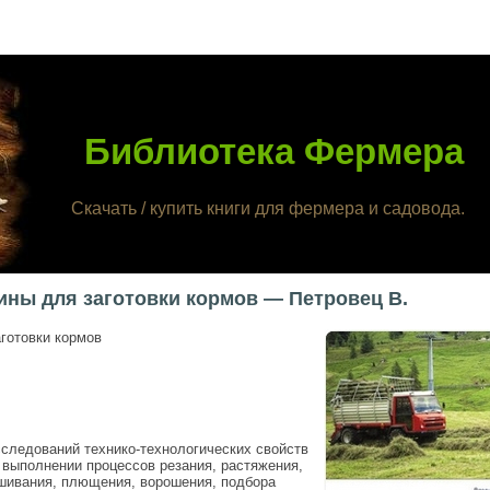
Библиотека Фермера
Скачать / купить книги для фермера и садовода.
ны для заготовки кормов — Петровец В.
готовки кормов
следований технико-технологических свойств
 выполнении процессов резания, растяжения,
ашивания, плющения, ворошения, подбора