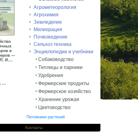
Агрометеорология
Агрохимия
Земледелие
Мелиорация
Почвоведение
йство
Сельхоз техника
ичных
оров и
Энциклопедии и учебники
зеров —
Собаководство
. И....
Теплицы и парники
Удобрения
Фермерские продукты
в —
Фермерское хозяйство
Хранение урожая
Цветоводство
Питомники растений
одников.
Контакты