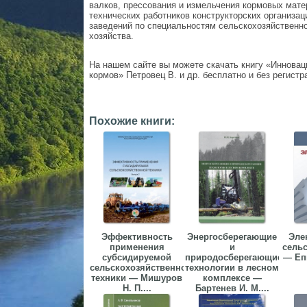
валков, прессования и измельчения кормовых мате
технических работников конструкторских организа
заведений по специальностям сельскохозяйственн
хозяйства.
На нашем сайте вы можете скачать книгу «Инновац
кормов» Петровец В. и др. бесплатно и без регистр
Похожие книги:
Эффективность
Энергосберегающие
Эле
применения
и
сель
субсидируемой
природосберегающие
— Еп
сельскохозяйственной
технологии в лесном
техники — Мишуров
комплексе —
Н. П....
Бартенев И. М....