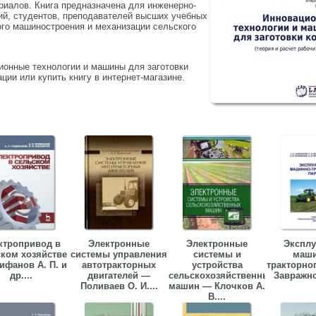
риалов. Книга предназначена для инженерно-
ций, студентов, преподавателей высших учебных
ого машиностроения и механизации сельского
ионные технологии и машины для заготовки
ации или купить книгу в интернет-магазине.
ктропривод в
Электронные
Электронные
Эксплу
ском хозяйстве
системы управления
системы и
маши
ифанов А. П. и
автотракторных
устройства
тракторно
др....
двигателей —
сельскохозяйственных
Завражнов
Поливаев О. И....
машин — Клочков А.
В....