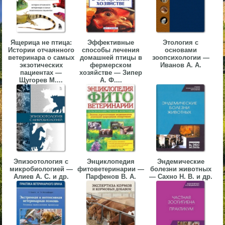
▼
▼
Ящерица не птица:
Эффективные
Этология с
Истории отчаянного
способы лечения
основами
ветеринара о самых
домашней птицы в
зоопсихологии —
экзотических
фермерском
Иванов А. А.
пациентах —
хозяйстве — Зипер
Щугорев М....
А. Ф....
▼
▼
Эпизоотология с
Энциклопедия
Эндемические
микробиологией —
фитоветеринарии —
болезни животных
Алиев А. С. и др.
Парфенов В. А.
— Сахно Н. В. и др.