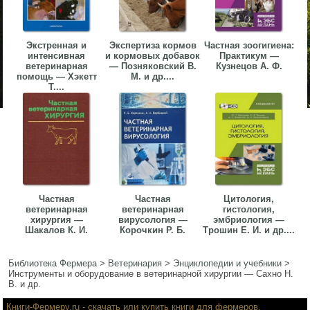
Экстренная и
Экспертиза кормов
Частная зоогигиена:
интенсивная
и кормовых добавок
Практикум —
ветеринарная
— Позняковский В.
Кузнецов А. Ф.
помощь — Хэкетт
М. и др....
Т....
Частная
Частная
Цитология,
ветеринарная
ветеринарная
гистология,
хирургия —
вирусология —
эмбриология —
Шакалов К. И.
Корочкин Р. Б.
Трошин Е. И. и др....
Библиотека Фермера
>
Ветеринария
>
Энциклопедии и учебники
>
Инструменты и оборудование в ветеринарной хирургии — Сахно Н.
В. и др.
Книги-Фермеру.ru
- скачать или купить книги для фермеров,