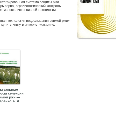
интегрированная система защиты ржи.
ь зерна, агробиологический контроль.
ктивность интенсивной технологии.
вная технология возделывания озимой ржи»
купить книгу в интернет-магазине.
ктуальные
осы селекции
имой ржи —
аренко А. А....