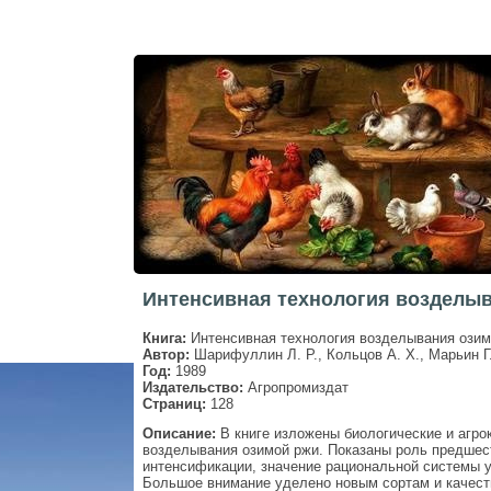
Интенсивная технология возделыв
Книга:
Интенсивная технология возделывания озим
Автор:
Шарифуллин Л. Р., Кольцов А. Х., Марьин Г.
Год:
1989
Издательство:
Агропромиздат
Страниц:
128
Описание:
В книге изложены биологические и агро
возделывания озимой ржи. Показаны роль предшест
интенсификации, значение рациональной системы у
Большое внимание уделено новым сортам и качеств