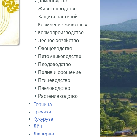
Домоводство
Животноводство
Защита растений
Кормление животных
Кормопроизводство
Лесное хозяйство
Овощеводство
Питомниководство
Плодоводство
Полив и орошение
Птицеводство
Пчеловодство
Растениеводство
Горчица
Гречиха
Кукуруза
Лён
Люцерна