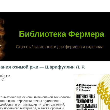
Библиотека Фермера
Скачать / купить книги для фермера и садовода.
ания озимой ржи — Шарифуллин Л. Р.
ой ржи
 С.
климатические основы интенсивной технологии
венников, обработки почвы в условиях
добрения в оптимизации питания растений.
у посевного материала, а также срокам и