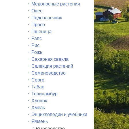
Медоносные растения
Овес
Подсолнечник
Просо
Пшеница
Рапс
Рис
Рожь
Сахарная свекла
Селекция растений
Семеноводство
Сорго
Табак
Топинамбур
Хлопок
Хмель
Энциклопедии и учебники
Ячмень
Рыбоводство