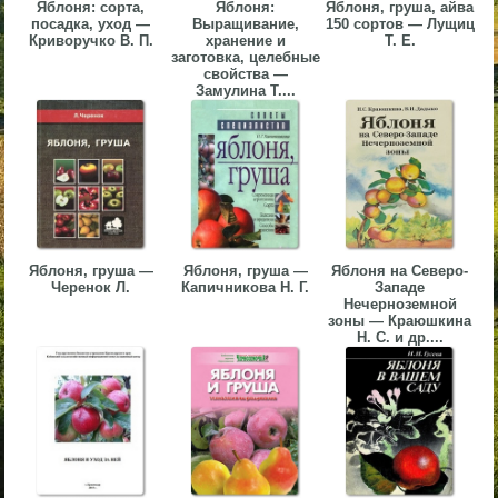
Яблоня: сорта,
Яблоня:
Яблоня, груша, айва
▼
посадка, уход —
Выращивание,
150 сортов — Лущиц
Криворучко В. П.
хранение и
Т. Е.
заготовка, целебные
▼
свойства —
Замулина Т....
▼
Яблоня, груша —
Яблоня, груша —
Яблоня на Северо-
Черенок Л.
Капичникова Н. Г.
Западе
Нечерноземной
зоны — Краюшкина
▼
Н. С. и др....