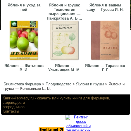
Яблоня и уход за
Яблоня и груша:
Яблоня в вашем
ней
Технология
саду — Гусева И. Н.
выращивания —
Панкратова А. Б....
Яблоня — Фатьянов
Яблоня —
Яблоня — Тарасенко
В. И.
Ульянищев М. М.
Г. Г.
Библиотека Фермера
>
Плодоводство
>
Яблони и груши
>
Яблоня и
груша — Колесников Е. В.
Книги-Фермеру.ru
- скачать или купить книги для фермеров,
садоводов и
огородников.
Контакты