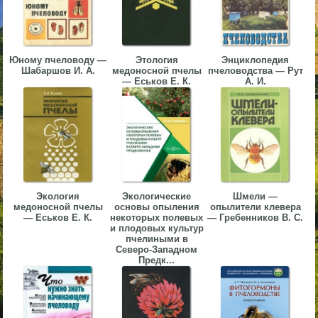
▼
▼
Юному пчеловоду —
Этология
Энциклопедия
Шабаршов И. А.
медоносной пчелы
пчеловодства — Рут
— Еськов Е. К.
А. И.
▼
Экология
Экологические
Шмели —
медоносной пчелы
основы опыления
опылители клевера
▼
— Еськов Е. К.
некоторых полевых
— Гребенников В. С.
и плодовых культур
пчелиными в
Северо-Западном
Предк...