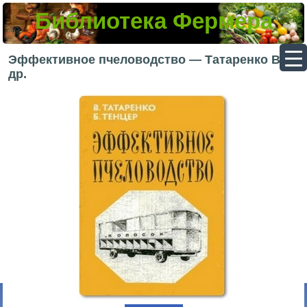
Библиотека Фермера
▼
Эффективное пчеловодство — Татаренко В. и
др.
▼
▼
▼