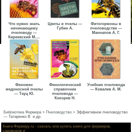
Что нужно знать
Цветы и пчелы —
Фитогормоны в
начинающему
Губин А.
пчеловодстве —
пчеловоду —
Маннапов А. Г.
Киреевский М....
Феномен
Фенологический
Учебник пчеловода
медоносной пчелы
справочник
— Ковалев А. М.
— Тауц Ю.
пчеловода —
Кокорев Н.
Библиотека Фермера
>
Пчеловодство
>
Эффективное пчеловодство
— Татаренко В. и др.
Книги-Фермеру.ru
- скачать или купить книги для фермеров,
садоводов и