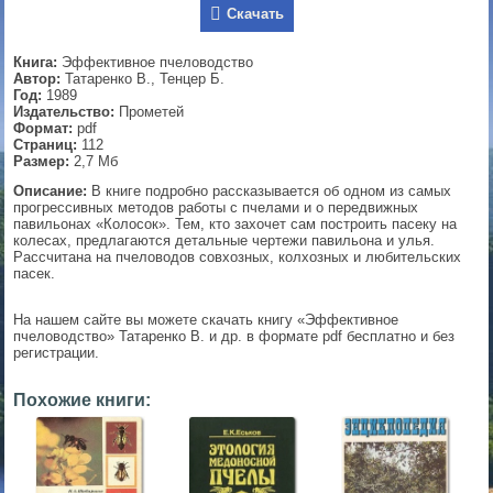
Скачать
▼
Книга:
Эффективное пчеловодство
Автор:
Татаренко В., Тенцер Б.
Год:
1989
Издательство:
Прометей
▼
Формат:
pdf
Страниц:
112
Размер:
2,7 Мб
Описание:
В книге подробно рассказывается об одном из самых
▼
прогрессивных методов работы с пчелами и о передвижных
павильонах «Колосок». Тем, кто захочет сам построить пасеку на
колесах, предлагаются детальные чертежи павильона и улья.
Рассчитана на пчеловодов совхозных, колхозных и любительских
пасек.
▼
На нашем сайте вы можете скачать книгу «Эффективное
пчеловодство» Татаренко В. и др. в формате pdf бесплатно и без
регистрации.
Похожие книги: