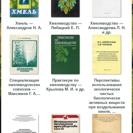
▼
▼
Хмель —
Хмелеводство —
Хмелеводство —
Александров Н. А.
Либацкий Е. П.
Александрова Л. Н.
и др.
▼
Специализация
Практикум по
Перспективы
хмелеводческих
хмелеводству —
использования
▼
совхозов —
Крылова М. И. и др.
экологически
Максимов Г. А....
чистых
биологически
активных веществ
при возделывании
хмеля, ...