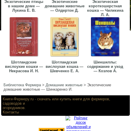
Экзотические птицы
Экзотические
Экзотическая
в нашем доме —
домашние животные
короткошерстная
Лукина Е. В.
— Олдертон Д.
кошка — Чиликина
Л. А.
Шотландские
Шотландская
Шиншиллы:
вислоухие кошки —
вислоухая кошка —
содержание и уход
Некрасова И. Н.
Шевченко Е. А.
— Козлов А.
Библиотека Фермера
>
Домашние животные
>
Экзотические
домашние животные — Шинкаренко И.
Книги-Фермеру.ru
- скачать или купить книги для фермеров,
садоводов и
огородников.
Контакты