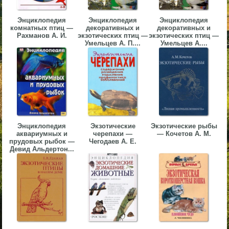
▼
Энциклопедия
Энциклопедия
Энциклопедия
комнатных птиц —
декоративных и
декоративных и
▼
Рахманов А. И.
экзотических птиц —
экзотических птиц —
Умельцев А. П....
Умельцев А....
▼
Энциклопедия
Экзотические
Экзотические рыбы
аквариумных и
черепахи —
— Кочетов А. М.
прудовых рыбок —
Чегодаев А. Е.
Девид Альдертон...
▼