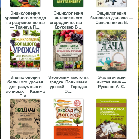
▼
Энциклопедия
Энциклопедия
Энциклопедия
урожайного огорода
интенсивного
бывалого дачника —
▼
на разумной почве
огородничества —
Синельников В.
— Траннуа П....
Круковер В....
▼
Энциклопедия
Экономим место на
Экологически
большого урожая
грядке. Повышаем
чистая дача —
для разумных и
урожай — Городец
Русаков А. С.
ленивых — Кизима
О....
▼
Г. А....