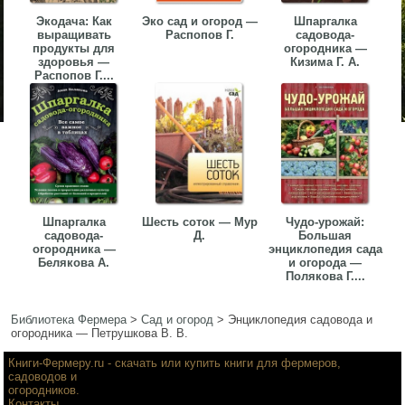
Экодача: Как
Эко сад и огород —
Шпаргалка
выращивать
Распопов Г.
садовода-
продукты для
огородника —
здоровья —
Кизима Г. А.
Распопов Г....
Шпаргалка
Шесть соток — Мур
Чудо-урожай:
садовода-
Д.
Большая
огородника —
энциклопедия сада
Белякова А.
и огорода —
Полякова Г....
Библиотека Фермера
>
Сад и огород
>
Энциклопедия садовода и
огородника — Петрушкова В. В.
Книги-Фермеру.ru
- скачать или купить книги для фермеров,
садоводов и
огородников.
Контакты