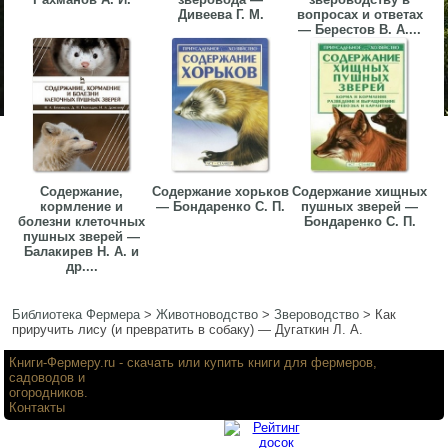
Дивеева Г. М.
вопросах и ответах
— Берестов В. А....
Содержание,
Содержание хорьков
Содержание хищных
кормление и
— Бондаренко С. П.
пушных зверей —
болезни клеточных
Бондаренко С. П.
пушных зверей —
Балакирев Н. А. и
др....
Библиотека Фермера
>
Животноводство
>
Звероводство
>
Как
приручить лису (и превратить в собаку) — Дугаткин Л. А.
Книги-Фермеру.ru
- скачать или купить книги для фермеров,
садоводов и
огородников.
Контакты