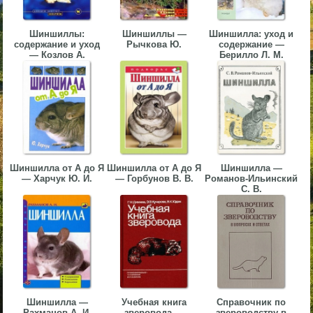
▼
Шиншиллы:
Шиншиллы —
Шиншилла: уход и
▼
содержание и уход
Рычкова Ю.
содержание —
— Козлов А.
Берилло Л. М.
▼
Шиншилла от А до Я
Шиншилла от А до Я
Шиншилла —
— Харчук Ю. И.
— Горбунов В. В.
Романов-Ильинский
С. В.
▼
Шиншилла —
Учебная книга
Справочник по
Рахманов А. И.
зверовода —
звероводству в