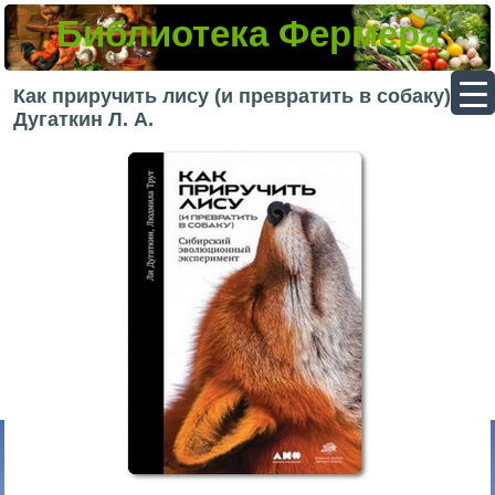
Библиотека Фермера
▼
Как приручить лису (и превратить в собаку) —
Дугаткин Л. А.
▼
▼
▼