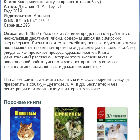
Книга:
Как приручить лису (и превратить в собаку)
Автор:
Дугаткин Л. А., Трут Л. Н.
▼
Год:
2019
Издательство:
Альпина
ISBN:
978-5-91671-901-7
Страниц:
295
Описание:
В 1959 г. биологи из Академгородка начали работать с
▼
несколькими десятками лисиц, содержавшихся на сибирских
зверофермах. Лисы относятся к семейству псовых, и ученые хотели
воспроизвести в реальном времени ход эволюции от волка к собаке,
увидеть, как протекает процесс одомашнивания. Книга
удивительный рассказ об истории этого эксперимента, о
▼
повседневной работе ученых и узах, которые вот уже много
тысячелетий связывают нас и домашних животных.
На нашем сайте вы можете скачать книгу «Как приручить лису (и
▼
превратить в собаку)» Дугаткин Л. А. и др. бесплатно и без
регистрации или купить книгу в интернет-магазине.
Похожие книги: