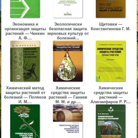
▼
▼
Экономика и
Экологически
Щитовки —
организация защиты
безопасная защита
Константинова Г. М.
растений — Ченкин
зерновых культур от
А. Ф....
болезней...
▼
Химический метод
Химические
Химические
▼
защиты растений от
средства защиты
средства защиты
болезней — Поляков
растений — Ганиев
растений —
И. М....
М. М. и др....
Алигамфаров Р. Р....