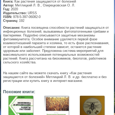
Книга:
Как растения защищаются от болезней
Автор:
Метлицкий Л. В., Озерецковская О. Л.
▼
Год:
2020
Издательство:
URSS
ISBN:
978-5-397-06082-0
Страниц:
192
Описание:
Книга посвящена способности растений защищаться от
▼
инфекционных болезней, вызываемых фитопатогенными грибами и
бактериями. Подробно описываются защитные механизмы
фитоиммунитета. Особое внимание уделяется первой фазе
взаимоотношений паразита и хозяина, то есть фазе распознавания,
от которой в наибольшей степени зависит, останется растение
▼
здоровым или заболеет. Предложена система мероприятий для
максимального использования потенциальных возможностей
растений. Книга рассчитана на биохимиков, биологов, работников
сельского хозяйства.
▼
На нашем сайте вы можете скачать книгу «Как растения
защищаются от болезней» Метлицкий Л. В. и др. бесплатно и без
регистрации или купить книгу в интернет-магазине.
Похожие книги: