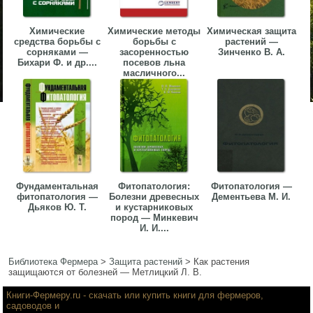
Химические
Химические методы
Химическая защита
средства борьбы с
борьбы с
растений —
сорняками —
засоренностью
Зинченко В. А.
Бихари Ф. и др....
посевов льна
масличного...
Фундаментальная
Фитопатология:
Фитопатология —
фитопатология —
Болезни древесных
Дементьева М. И.
Дьяков Ю. Т.
и кустарниковых
пород — Минкевич
И. И....
Библиотека Фермера
>
Защита растений
>
Как растения
защищаются от болезней — Метлицкий Л. В.
Книги-Фермеру.ru
- скачать или купить книги для фермеров,
садоводов и