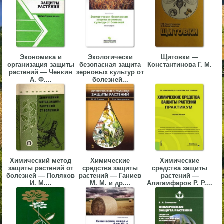
▼
▼
Экономика и
Экологически
Щитовки —
организация защиты
безопасная защита
Константинова Г. М.
растений — Ченкин
зерновых культур от
А. Ф....
болезней...
▼
▼
Химический метод
Химические
Химические
защиты растений от
средства защиты
средства защиты
болезней — Поляков
растений — Ганиев
растений —
И. М....
М. М. и др....
Алигамфаров Р. Р....