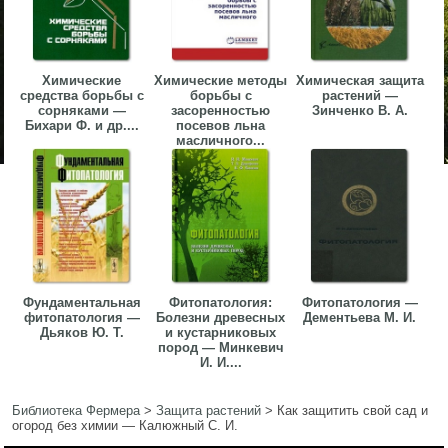
Химические
Химические методы
Химическая защита
средства борьбы с
борьбы с
растений —
сорняками —
засоренностью
Зинченко В. А.
Бихари Ф. и др....
посевов льна
масличного...
Фундаментальная
Фитопатология:
Фитопатология —
фитопатология —
Болезни древесных
Дементьева М. И.
Дьяков Ю. Т.
и кустарниковых
пород — Минкевич
И. И....
Библиотека Фермера
>
Защита растений
>
Как защитить свой сад и
огород без химии — Калюжный С. И.