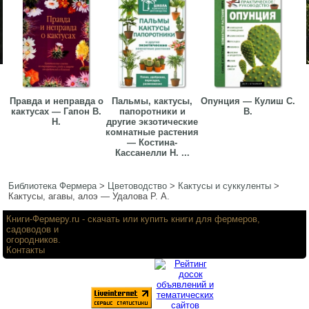
Правда и неправда о
Пальмы, кактусы,
Опунция — Кулиш С.
кактусах — Гапон В.
папоротники и
В.
Н.
другие экзотические
комнатные растения
— Костина-
Кассанелли Н. ...
Библиотека Фермера
>
Цветоводство
>
Кактусы и суккуленты
>
Кактусы, агавы, алоэ — Удалова Р. А.
Книги-Фермеру.ru
- скачать или купить книги для фермеров,
садоводов и
огородников.
Контакты