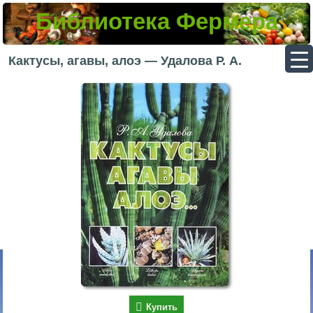
Библиотека Фермера
▼
Кактусы, агавы, алоэ — Удалова Р. А.
▼
▼
▼
Купить