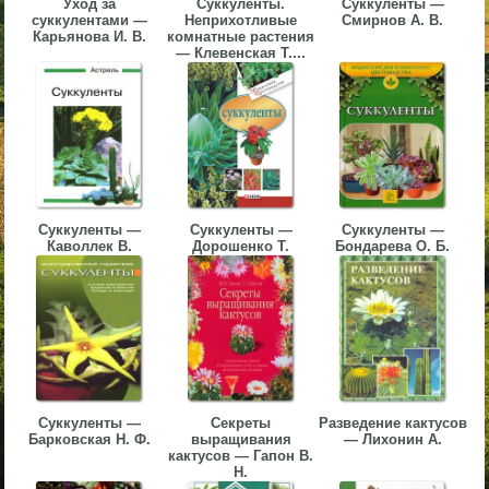
Уход за
Суккуленты.
Суккуленты —
суккулентами —
Неприхотливые
Смирнов А. В.
▼
Карьянова И. В.
комнатные растения
— Клевенская Т....
▼
▼
Суккуленты —
Суккуленты —
Суккуленты —
Каволлек В.
Дорошенко Т.
Бондарева О. Б.
▼
Суккуленты —
Секреты
Разведение кактусов
Барковская Н. Ф.
выращивания
— Лихонин А.
кактусов — Гапон В.
Н.