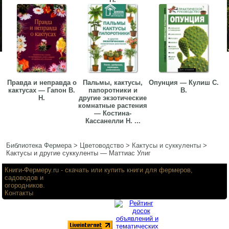
Правда и неправда о
Пальмы, кактусы,
Опунция — Кулиш С.
кактусах — Гапон В.
папоротники и
В.
Н.
другие экзотические
комнатные растения
— Костина-
Кассанелли Н. ...
Библиотека Фермера
>
Цветоводство
>
Кактусы и суккуленты
>
Кактусы и другие суккуленты — Маттиас Улиг
Книги-Фермеру.ru
- скачать или купить книги для фермеров,
садоводов и
огородников.
Контакты