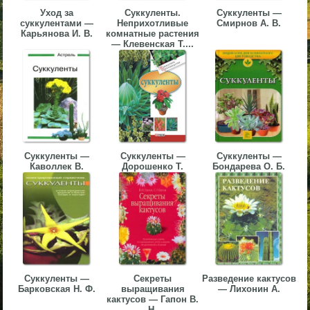
Уход за
Суккуленты.
Суккуленты —
▼
суккулентами —
Неприхотливые
Смирнов А. В.
Карьянова И. В.
комнатные растения
▼
— Клевенская Т....
▼
Суккуленты —
Суккуленты —
Суккуленты —
Каволлек В.
Дорошенко Т.
Бондарева О. Б.
▼
Суккуленты —
Секреты
Разведение кактусов
Барковская Н. Ф.
выращивания
— Лихонин А.
кактусов — Гапон В.
Н.