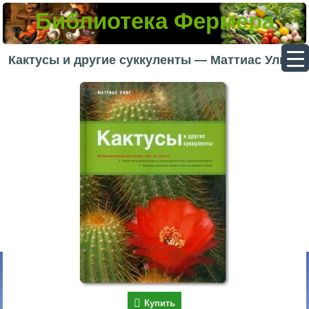
Библиотека Фермера
▼
Кактусы и другие суккуленты — Маттиас Улиг
▼
▼
▼
Купить