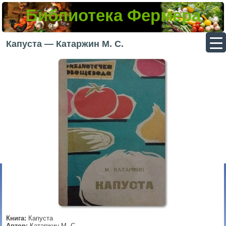
Библиотека Фермера
▼
Капуста — Катаржин М. С.
▼
▼
▼
Книга:
Капуста
Автор:
Катаржин М. С.