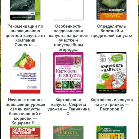
▼
▼
Рекомендации по
Особенности
Определитель
выращиванию
возделывания
болезней и
цветной капусты от
капусты на дачном
вредителей капусты
компании
участке и
Сингента...
приусадебном
огороде...
▼
▼
Научные основы
Картофель и
Картофель и капуста
повышения урожая
капуста: Секреты
на эко грядках —
семян капусты
урожая — Ганичкина
Распопов Г.
белокочанной и
О.
моркови —
Коцарева Н....